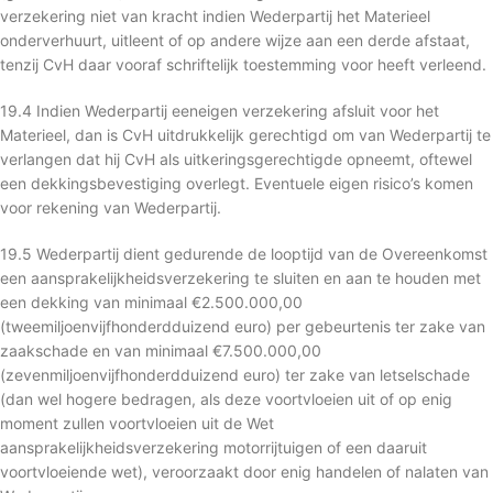
verzekering niet van kracht indien Wederpartij het Materieel
onderverhuurt, uitleent of op andere wijze aan een derde afstaat,
tenzij CvH daar vooraf schriftelijk toestemming voor heeft verleend.
19.4 Indien Wederpartij eeneigen verzekering afsluit voor het
Materieel, dan is CvH uitdrukkelijk gerechtigd om van Wederpartij te
verlangen dat hij CvH als uitkeringsgerechtigde opneemt, oftewel
een dekkingsbevestiging overlegt. Eventuele eigen risico’s komen
voor rekening van Wederpartij.
19.5 Wederpartij dient gedurende de looptijd van de Overeenkomst
een aansprakelijkheidsverzekering te sluiten en aan te houden met
een dekking van minimaal €2.500.000,00
(tweemiljoenvijfhonderdduizend euro) per gebeurtenis ter zake van
zaakschade en van minimaal €7.500.000,00
(zevenmiljoenvijfhonderdduizend euro) ter zake van letselschade
(dan wel hogere bedragen, als deze voortvloeien uit of op enig
moment zullen voortvloeien uit de Wet
aansprakelijkheidsverzekering motorrijtuigen of een daaruit
voortvloeiende wet), veroorzaakt door enig handelen of nalaten van