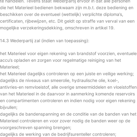
te handelen. Tevens staat Wederpartij ervoor in dat alle personen
die het Materieel bedienen bekwaam zijn m.b.t. deze bediening en
beschikken over de eventueel (wettelijk) verplichte diploma’s,
certificaten, rijbewijzen, etc. Dit geldt op straffe van verval van een
mogelijke verzekeringsdekking, omschreven in artikel 19.
14.3 Wederpartij zal (indien van toepassing):
het Materieel voor eigen rekening van brandstof voorzien, eventuele
accu’s opladen en zorgen voor regelmatige reiniging van het
Materieel;
het Materieel dagelijks controleren op een juiste en veilige werking;
dagelijks de niveaus van smeerolie, hydraulische olie, koel-,
antivries-en remvloeistof, alle overige smeermiddelen en vloeistoffen
van het Materieel in de daarvoor in aanmerking komende reservoirs
en compartimenten controleren en indien nodig voor eigen rekening
bijvullen;
dagelijks de bandenspanning en de conditie van de banden van het
Materieel controleren en voor zover nodig de banden weer op de
voorgeschreven spanning brengen;
dagelijks de werking van de bedrijfsurenteller controleren;