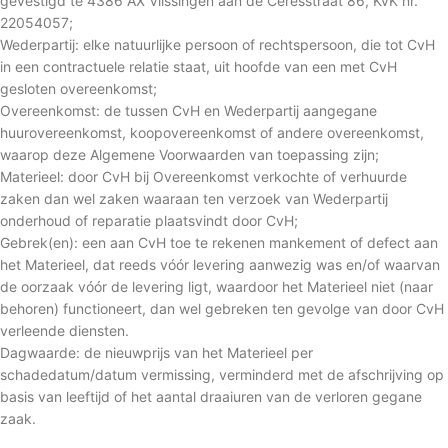
gevestigd te 4386 AX Vlissingen aan de Ceresstraat 86, KvK nr.
22054057;
Wederpartij: elke natuurlijke persoon of rechtspersoon, die tot CvH
in een contractuele relatie staat, uit hoofde van een met CvH
gesloten overeenkomst;
Overeenkomst: de tussen CvH en Wederpartij aangegane
huurovereenkomst, koopovereenkomst of andere overeenkomst,
waarop deze Algemene Voorwaarden van toepassing zijn;
Materieel: door CvH bij Overeenkomst verkochte of verhuurde
zaken dan wel zaken waaraan ten verzoek van Wederpartij
onderhoud of reparatie plaatsvindt door CvH;
Gebrek(en): een aan CvH toe te rekenen mankement of defect aan
het Materieel, dat reeds vóór levering aanwezig was en/of waarvan
de oorzaak vóór de levering ligt, waardoor het Materieel niet (naar
behoren) functioneert, dan wel gebreken ten gevolge van door CvH
verleende diensten.
Dagwaarde: de nieuwprijs van het Materieel per
schadedatum/datum vermissing, verminderd met de afschrijving op
basis van leeftijd of het aantal draaiuren van de verloren gegane
zaak.