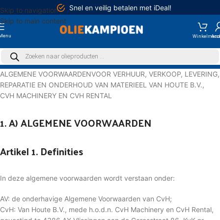
Snel en veilig betalen met iDeal!
Skip to navigation
Skip to main content
Menu
ALGEMENE VOORWAARDENVOOR VERHUUR, VERKOOP, LEVERING,
REPARATIE EN ONDERHOUD VAN MATERIEEL VAN HOUTE B.V.,
CVH MACHINERY EN CVH RENTAL
1. A) ALGEMENE VOORWAARDEN
Artikel 1. Definities
In deze algemene voorwaarden wordt verstaan onder:
AV: de onderhavige Algemene Voorwaarden van CvH;
CvH: Van Houte B.V., mede h.o.d.n. CvH Machinery en CvH Rental,