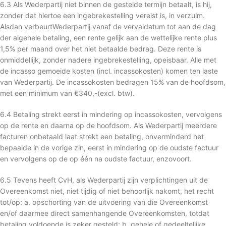
6.3 Als Wederpartij niet binnen de gestelde termijn betaalt, is hij,
zonder dat hiertoe een ingebrekestelling vereist is, in verzuim.
Alsdan verbeurtWederpartij vanaf de vervaldatum tot aan de dag
der algehele betaling, een rente gelijk aan de wettelijke rente plus
1,5% per maand over het niet betaalde bedrag. Deze rente is
onmiddellijk, zonder nadere ingebrekestelling, opeisbaar. Alle met
de incasso gemoeide kosten (incl. incassokosten) komen ten laste
van Wederpartij. De incassokosten bedragen 15% van de hoofdsom,
met een minimum van €340,-(excl. btw).
6.4 Betaling strekt eerst in mindering op incassokosten, vervolgens
op de rente en daarna op de hoofdsom. Als Wederpartij meerdere
facturen onbetaald laat strekt een betaling, onverminderd het
bepaalde in de vorige zin, eerst in mindering op de oudste factuur
en vervolgens op de op één na oudste factuur, enzovoort.
6.5 Tevens heeft CvH, als Wederpartij zijn verplichtingen uit de
Overeenkomst niet, niet tijdig of niet behoorlijk nakomt, het recht
tot/op: a. opschorting van de uitvoering van die Overeenkomst
en/of daarmee direct samenhangende Overeenkomsten, totdat
betaling voldoende is zeker gesteld; b. gehele of gedeeltelijke