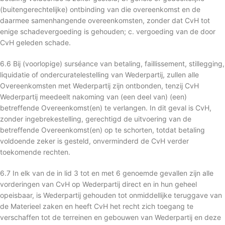
(buitengerechtelijke) ontbinding van die overeenkomst en de
daarmee samenhangende overeenkomsten, zonder dat CvH tot
enige schadevergoeding is gehouden; c. vergoeding van de door
CvH geleden schade.
6.6 Bij (voorlopige) surséance van betaling, faillissement, stillegging,
liquidatie of ondercuratelestelling van Wederpartij, zullen alle
Overeenkomsten met Wederpartij zijn ontbonden, tenzij CvH
Wederpartij meedeelt nakoming van (een deel van) (een)
betreffende Overeenkomst(en) te verlangen. In dit geval is CvH,
zonder ingebrekestelling, gerechtigd de uitvoering van de
betreffende Overeenkomst(en) op te schorten, totdat betaling
voldoende zeker is gesteld, onverminderd de CvH verder
toekomende rechten.
6.7 In elk van de in lid 3 tot en met 6 genoemde gevallen zijn alle
vorderingen van CvH op Wederpartij direct en in hun geheel
opeisbaar, is Wederpartij gehouden tot onmiddellijke teruggave van
de Materieel zaken en heeft CvH het recht zich toegang te
verschaffen tot de terreinen en gebouwen van Wederpartij en deze