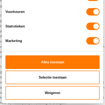
niet worden ingepland. CvH bezorgt uitsluitend op de begane
grond.
Voorkeuren
11.5 Wederpartij dient ervoor te zorgen dat een daartoe bevoegd
persoon op de afgesproken leveringsdag aanwezig is voor
inontvangstneming van Materieel zaken. Als bijlevering niemand
Statistieken
aanwezig is heeft CvH het recht het Materieel mee terug te nemen.
Wederpartij zal toch de transportkosten verschuldigd zijn. CvH kan,
Marketing
na overleg met Wederpartij, ook het Materieel afleveren, doch bij
verschil van mening of de afgifte al dan niet in het overeengekomen
aantal en/of de overeengekomen staat heeft plaatsgehad, rust op
Wederpartij uitdrukkelijk de bewijslast hiertoe.
Alles toestaan
11.6 Indien de aan-en afvoer door CvH worden verzorgd,
garandeert Wederpartij een goede bereikbaarheid c.q.
toegankelijkheid van de locatie. De exacte plaats (op de locatie)
Selectie toestaan
waar het Materieel wordt geplaatst, wordt door CvH bepaald, tenzij
anders overeengekomen. Indien het Materieel niet op de locatie kan
worden afgeleverd als gevolg van onvoldoende bereikbaarheid,
Weigeren
heeft CvH het recht de gemaakte transportkosten en de (gederfde)
huur bij Wederpartij in rekening te brengen.