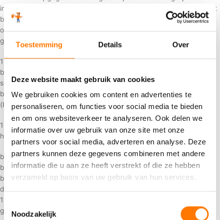
in acht worden genomen, zijn dit slechts benaderingen die CvH niet
binden. Tenzij schriftelijk anders is overeengekomen, is een
opgegeven leveringstermijn nimmer een fatale termijn. CvH is in
geen geval tot enige schadevergoeding gehouden.
Toestemming
Details
Over
11.2 Het Materieel wordt aan Wederpartij afgeleverd en ter
beschikking gesteld op de overeengekomen locatie. Indien geen
Deze website maakt gebruik van cookies
specifieke locatie wordt overeengekomen, zal aflevering en de ter
beschikkingstelling van het Materieel plaatsvinden op het
We gebruiken cookies om content en advertenties te
(bedrijfs)terrein van CvH.
personaliseren, om functies voor social media te bieden
en om ons websiteverkeer te analyseren. Ook delen we
11.3 Het Materieel wordt geacht te zijn geleverd en het risico
informatie over uw gebruik van onze site met onze
hiervan overgegaan op Wederpartij:
partners voor social media, adverteren en analyse. Deze
partners kunnen deze gegevens combineren met andere
bij levering af bedrijf van CvH: op het moment van feitelijke ter
informatie die u aan ze heeft verstrekt of die ze hebben
beschikkingstelling;
verzameld op basis van uw gebruik van hun services.
bij levering op een andere locatie: op het moment dat de zaken op
de overeengekomen locatie zijn afgeladen.
11.4 Het bezorgen van het Materieel (mits overeengekomen) wordt
Toestemmingsselectie
gepland tussen 08.00 uur en 18.00 uur. Exacte tijdstippen kunnen
Noodzakelijk