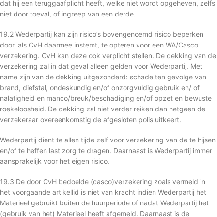
dat hij een teruggaafplicht heeft, welke niet wordt opgeheven, zelfs
niet door toeval, of ingreep van een derde.
19.2 Wederpartij kan zijn risico’s bovengenoemd risico beperken
door, als CvH daarmee instemt, te opteren voor een WA/Casco
verzekering. CvH kan deze ook verplicht stellen. De dekking van de
verzekering zal in dat geval alleen gelden voor Wederpartij. Met
name zijn van de dekking uitgezonderd: schade ten gevolge van
brand, diefstal, ondeskundig en/of onzorgvuldig gebruik en/ of
nalatigheid en manco/breuk/beschadiging en/of opzet en bewuste
roekeloosheid. De dekking zal niet verder reiken dan hetgeen de
verzekeraar overeenkomstig de afgesloten polis uitkeert.
Wederpartij dient te allen tijde zelf voor verzekering van de te hijsen
en/of te heffen last zorg te dragen. Daarnaast is Wederpartij immer
aansprakelijk voor het eigen risico.
19.3 De door CvH bedoelde (casco)verzekering zoals vermeld in
het voorgaande artikellid is niet van kracht indien Wederpartij het
Materieel gebruikt buiten de huurperiode of nadat Wederpartij het
(gebruik van het) Materieel heeft afgemeld. Daarnaast is de