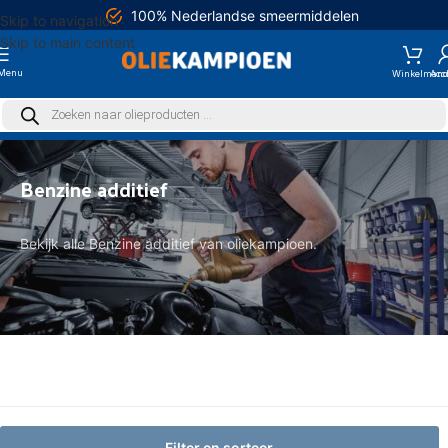
100% Nederlandse smeermiddelen
Skip to navigation
Skip to main content
Menu
Benzine additief
Bekijk alle Benzine additief van oliekampioen.
Filter en sorteer