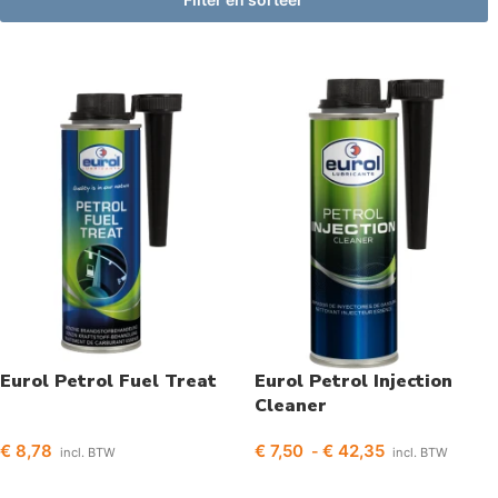
Eurol Petrol Fuel Treat
Eurol Petrol Injection
Cleaner
€
8,78
€
7,50
€
42,35
-
incl. BTW
incl. BTW
Toevoegen aan winkelwagen
Opties selecteren