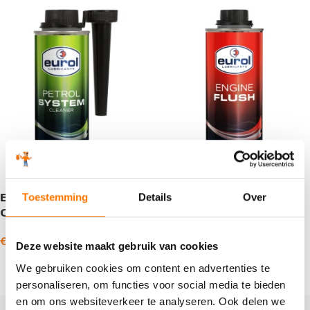
Eurol Petrol System
Eurol Engine Flush
Toestemming
Details
Over
Cleaner
€
7,99
€
44,77
€
9,68
€
58,08
-
-
incl. BTW
incl. BTW
Deze website maakt gebruik van cookies
Opties selecteren
Opties selecteren
We gebruiken cookies om content en advertenties te
personaliseren, om functies voor social media te bieden
en om ons websiteverkeer te analyseren. Ook delen we