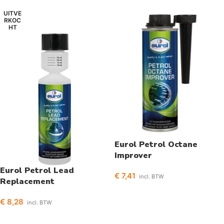
UITVE
RKOC
HT
Eurol Petrol Octane
Improver
Eurol Petrol Lead
€
7,41
incl. BTW
Replacement
Toevoegen aan winkelwagen
€
8,28
incl. BTW
Lees verder