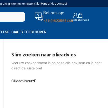
klantenservice
contact
n veilig betalen met iDeal!
Bel ons op:
+31(0)620555446
EEL
SPECIALTY
TOEBEHOREN
Slim zoeken naar olieadvies
Voer uw zoekopdracht in op onze olie adviseur en je hebt
direct de juiste olie!
Olieadviseur