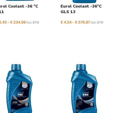
rol Coolant -36 °C
Eurol Coolant -36°C
11
GLS 13
6,45
-
€
234,98
€
4,54
-
€
576,87
incl. BTW
incl. BTW