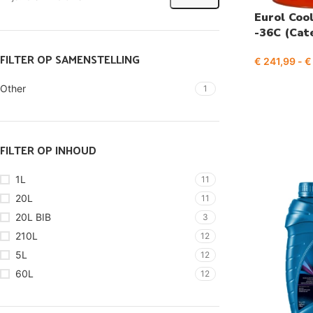
Eurol Coo
-36C (Cate
FILTER OP SAMENSTELLING
€
241,99
-
€
Other
1
FILTER OP INHOUD
1L
11
20L
11
20L BIB
3
210L
12
5L
12
60L
12