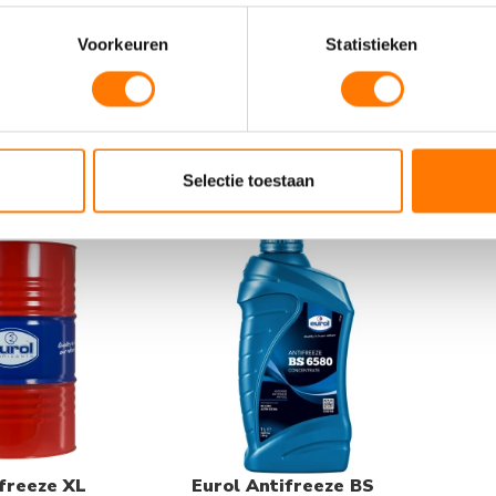
ant -36 °C
Eurol Coolant -26°C
Eu
BS 6580
M
Voorkeuren
Statistieken
8,24
€
4,46
-
€
471,54
€
incl. BTW
incl. BTW
BT
Selectie toestaan
ifreeze XL
Eurol Antifreeze BS