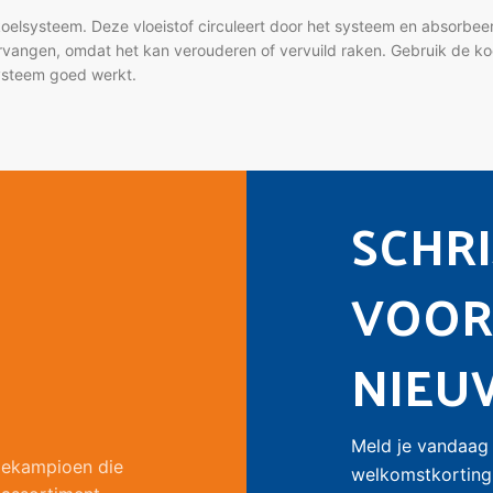
koelsysteem. Deze vloeistof circuleert door het systeem en absorbe
 vervangen, omdat het kan verouderen of vervuild raken. Gebruik de k
systeem goed werkt.
hillende hoogwaardige opties aan die aan uw specifieke behoeften k
GLX -36C
, een opvallend roze variant, is ideaal voor industriële mac
SCHRIJ
rikanten, dan is
Eurol Coolant -36C BS6580
een verstandige keuze. 
VOOR
NIEU
Meld je vandaag 
liekampioen die
welkomstkorting 