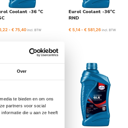
rol Coolant -36 °C
Eurol Coolant -36°C
SC
RND
6,22
-
€
75,40
€
5,14
-
€
581,26
incl. BTW
incl. BTW
Over
 media te bieden en om ons
ze partners voor social
nformatie die u aan ze heeft