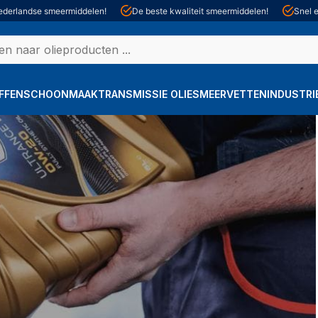
derlandse smeermiddelen!
De beste kwaliteit smeermiddelen!
Snel e
FFEN
SCHOONMAAK
TRANSMISSIE OLIE
SMEERVETTEN
INDUSTRI