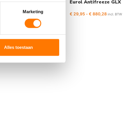
rol Coolant -36 °C
Eurol Antifreeze GLX
PG
Marketing
€
29,95
-
€
880,28
incl. BTW
103,33
-
€
935,94
incl.
W
Alles toestaan