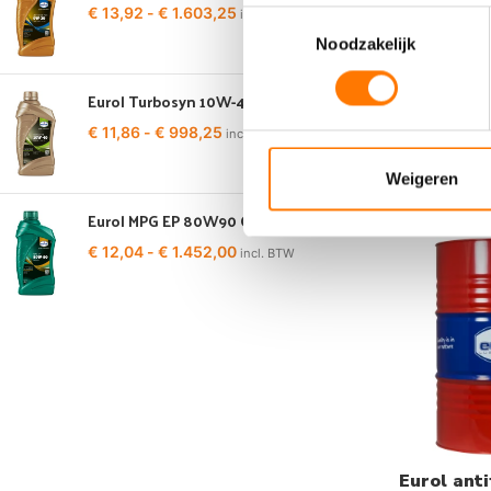
Eurol Cool
€
13,92
-
€
1.603,25
incl. BTW
Toestemmingsselectie
BS6580
Noodzakelijk
€
5,45
-
€
48
Eurol Turbosyn 10W-40
€
11,86
-
€
998,25
incl. BTW
Weigeren
Eurol MPG EP 80W90 GL4
€
12,04
-
€
1.452,00
incl. BTW
Eurol ant