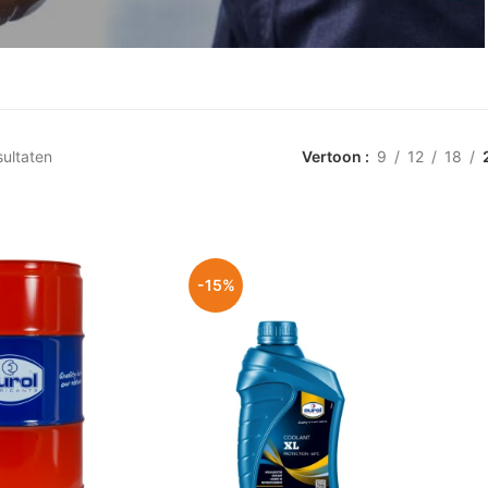
sultaten
Vertoon
9
12
18
-15%