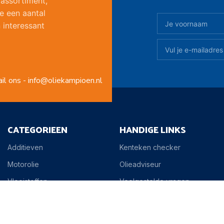
 assortiment,
e een aantal
 interessant
il ons - info@oliekampioen.nl
CATEGORIEEN
HANDIGE LINKS
Additieven
Kenteken checker
Motorolie
Olieadviseur
Vloeistoffen
Veelgestelde vragen
Schoonmaak
Klantenservice
Versnellingsbak olie
Contact