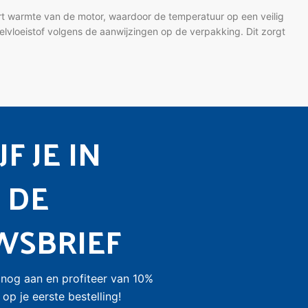
ert warmte van de motor, waardoor de temperatuur op een veilig
oelvloeistof volgens de aanwijzingen op de verpakking. Dit zorgt
unnen voldoen.
Eurol Coolant XL -36C
is een veelzijdige keuze die
hines en biedt uitstekende corrosiebescherming. Als u een product
F JE IN
Wat uw koelvloeistofbehoeften ook zijn, bij ons vindt u de
 DE
WSBRIEF
nog aan en profiteer van 10%
op je eerste bestelling!