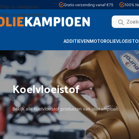
Gratis verzending vanaf €75
100% Ne
Skip to navigation
Skip to main content
ADDITIEVEN
MOTOROLIE
VLOEISTO
Koelvloeistof
Bekijk alle Koelvloeistof producten van oliekampioen.