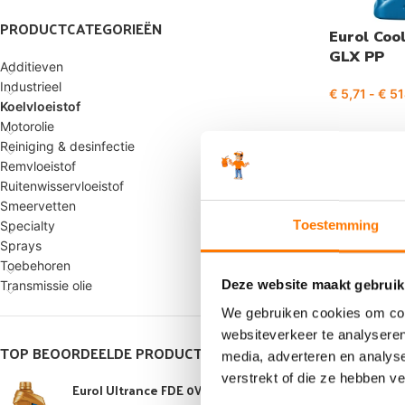
PRODUCTCATEGORIEËN
Eurol Coo
GLX PP
Additieven
Industrieel
€
5,71
-
€
51
Koelvloeistof
Motorolie
Reiniging & desinfectie
Remvloeistof
Ruitenwisservloeistof
Smeervetten
Toestemming
Specialty
Sprays
Toebehoren
Deze website maakt gebruik
Transmissie olie
We gebruiken cookies om cont
websiteverkeer te analyseren
TOP BEOORDEELDE PRODUCTEN
media, adverteren en analys
verstrekt of die ze hebben v
Eurol Ultrance FDE 0W-30