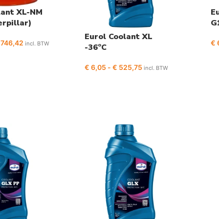
lant XL-NM
Eu
rpillar)
G
Eurol Coolant XL
746,42
€
incl. BTW
-36°C
€
6,05
-
€
525,75
incl. BTW