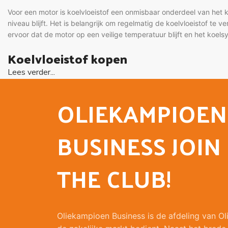
Voor een motor is koelvloeistof een onmisbaar onderdeel van het 
niveau blijft. Het is belangrijk om regelmatig de koelvloeistof te
ervoor dat de motor op een veilige temperatuur blijft en het koel
Koelvloeistof kopen
Lees verder...
Bent u van plan om koelvloeistof te kopen, dan bieden wij versc
moeiteloos vermengt met diverse koelvloeistoffen.
Eurol Coolant 
OLIEKAMPIOEN
zoekt dat voldoet aan de modernste normen van Europese autofab
perfecte oplossing.
BUSINESS JOIN
THE CLUB!
Oliekampioen Business is de afdeling van O