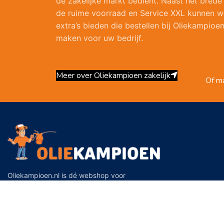
de zakelijke markt bedient. Naast het brede
de ruime voorraad en Service XXL kunnen w
extra’s bieden die bestellen bij Oliekampioen
maken voor uw bedrijf.
Meer over Oliekampioen zakelijk
Of ma
Oliekampioen.nl is dé webshop voor
hoogwaardige motorolie en smeermiddelen.
Eerste binnenhavenweg 7 4382 ZG
Vlissingen