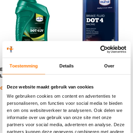
Toestemming
Details
Over
Eurol Remvloeistof DOT 4
Eurol Brake Fluid DOT 4
LV
Racing
Deze website maakt gebruik van cookies
€
12,78
€
463,48
€
118,37
-
incl. BTW
incl. BTW
We gebruiken cookies om content en advertenties te
Opties selecteren
Toevoegen aan winkelwagen
personaliseren, om functies voor social media te bieden
en om ons websiteverkeer te analyseren. Ook delen we
informatie over uw gebruik van onze site met onze
partners voor social media, adverteren en analyse. Deze
partners kunnen deze gegevens combineren met andere