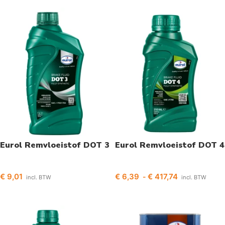
Eurol Remvloeistof DOT 3
Eurol Remvloeistof DOT 4
€
9,01
€
6,39
€
417,74
-
incl. BTW
incl. BTW
Toevoegen aan winkelwagen
Opties selecteren