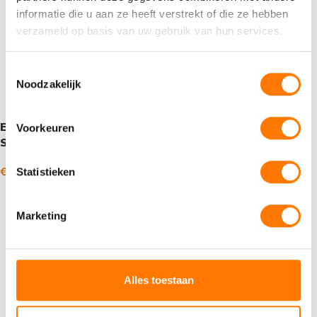
informatie die u aan ze heeft verstrekt of die ze hebben
verzameld op basis van uw gebruik van hun services.
Toestemmingsselectie
Noodzakelijk
Eurol Remvloeistof DOT 5
Eurol Remvloeistof DOT
Voorkeuren
Silic
5.1
€
17,13
€
2.123,55
€
7,53
€
484,82
Statistieken
-
-
incl. BTW
incl. BTW
Opties selecteren
Opties selecteren
Marketing
Alles toestaan