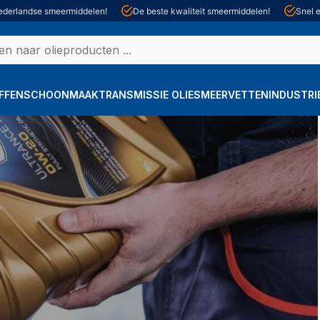
derlandse smeermiddelen!
De beste kwaliteit smeermiddelen!
Snel e
FFEN
SCHOONMAAK
TRANSMISSIE OLIE
SMEERVETTEN
INDUSTRI