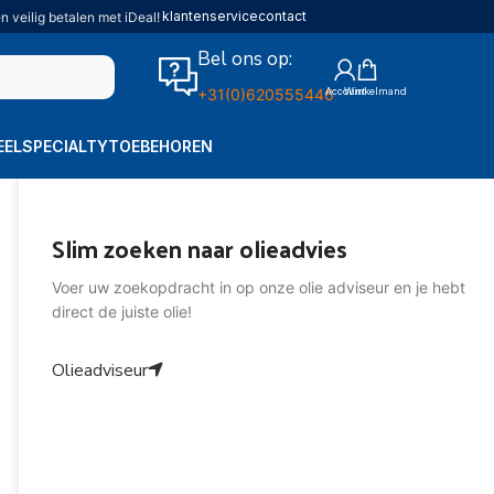
klantenservice
contact
n veilig betalen met iDeal!
Bel ons op:
+31(0)620555446
EEL
SPECIALTY
TOEBEHOREN
Slim zoeken naar olieadvies
Voer uw zoekopdracht in op onze olie adviseur en je hebt
direct de juiste olie!
Olieadviseur