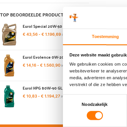
TOP BEOORDEELDE PRODUCTEN
Eurol Special 20W-50
€
43,56
-
€
1.196,69
incl. BTW
Toestemming
Deze website maakt gebruik
Eurol Evolence 0W-20
We gebruiken cookies om cont
€
14,16
-
€
1.560,90
incl. BTW
websiteverkeer te analyseren
media, adverteren en analys
verstrekt of die ze hebben v
Eurol HPG 80W-90 GL5
€
10,83
-
€
1.194,27
incl. BTW
Toestemmingsselectie
Noodzakelijk