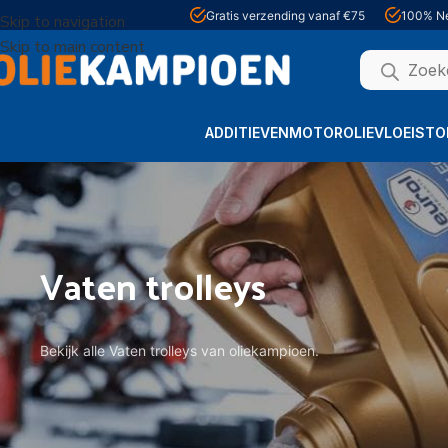
Gratis verzending vanaf €75
100% Ne
Skip to navigation
Skip to main content
ADDITIEVEN
MOTOROLIE
VLOEISTO
Vaten trolleys
Bekijk alle Vaten trolleys van oliekampioen.