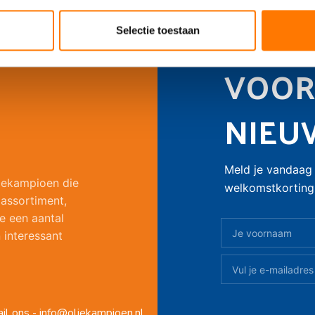
SCHRIJ
Selectie toestaan
VOOR
NIEU
Meld je vandaag 
liekampioen die
welkomstkorting 
 assortiment,
e een aantal
 interessant
il ons - info@oliekampioen.nl