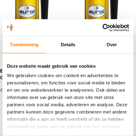
Toestemming
Details
Over
Deze website maakt gebruik van cookies
Eurol Diesel Injection
Eurol Diesel System
We gebruiken cookies om content en advertenties te
Cleaner
Cleaner
personaliseren, om functies voor social media te bieden
€
7,53
€
42,35
€
8,28
€
48,40
en om ons websiteverkeer te analyseren. Ook delen we
-
-
incl. BTW
incl. BTW
informatie over uw gebruik van onze site met onze
Opties selecteren
Opties selecteren
partners voor social media, adverteren en analyse. Deze
partners kunnen deze gegevens combineren met andere
informatie die u aan ze heeft verstrekt of die ze hebben
verzameld op basis van uw gebruik van hun services.