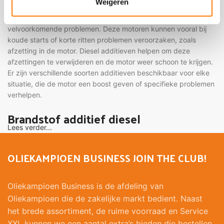
Weigeren
Diesel additieven zijn speciaal ontwikkeld voor dieselmotoren
en spelen een cruciale rol in het voorkomen en oplossen van
velvoorkomende problemen. Deze motoren kunnen vooral bij
koude starts of korte ritten problemen veroorzaken, zoals
afzetting in de motor. Diesel additieven helpen om deze
afzettingen te verwijderen en de motor weer schoon te krijgen.
Er zijn verschillende soorten additieven beschikbaar voor elke
situatie, die de motor een boost geven of specifieke problemen
verhelpen.
Brandstof additief diesel
Lees verder...
Een additief diesel kan motorproblemen verhelpen en
voorkomen. Het helpt afzetting en vervuiling tegen te gaan,
OLIEKAMPIOEN BUSINESS JOIN THE CLUB!
terwijl de prestaties van de dieselmotor verbeteren en het
brandstofverbruik en de uitstoot van roet afnemen. Bij
Oliekampioen Business is de afdeling van
Oliekampioen zijn er additieven verkrijgbaar voor auto's, maar
ook voor bouwmachines en landbouwvoertuigen die onder
Oliekampioen die de zakelijke markt bedient. Naast
wisselende extreme omstandigheden werken. Een diesel
het brede assortiment, de ruime voorraad en Service
additief kan de motor helpen om deze omstandigheden beter
XXL kunnen we een aantal extra’s bieden die bestellen