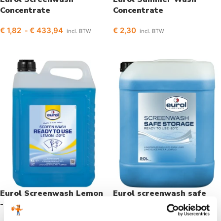
Concentrate
Concentrate
€
1,82
€
433,94
€
2,30
-
incl. BTW
incl. BTW
Opties selecteren
Toevoegen aan winkelwagen
Eurol Screenwash Lemon
Eurol screenwash safe
-22
storage