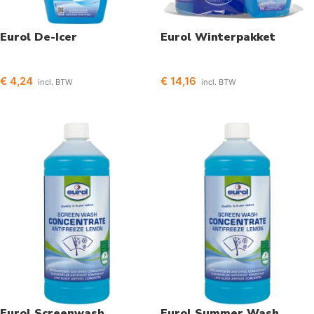
Eurol De-Icer
Eurol Winterpakket
€
4,24
€
14,16
incl. BTW
incl. BTW
Toevoegen aan winkelwagen
Toevoegen aan winkelwagen
Eurol Screenwash
Eurol Summer Wash