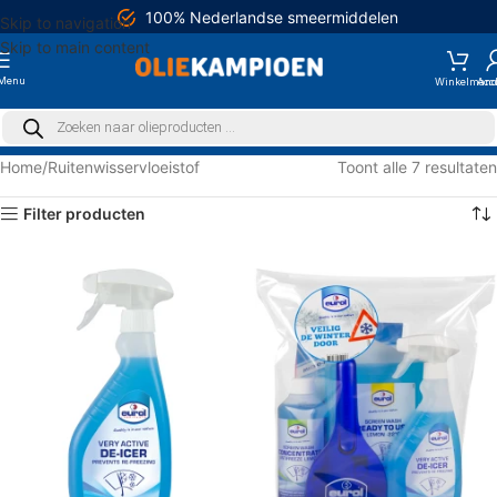
100% Nederlandse smeermiddelen
Skip to navigation
Skip to main content
Menu
Home
Ruitenwisservloeistof
Toont alle 7 resultaten
Filter producten