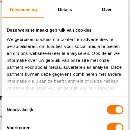
€
6,47
€
326,70
€
10,29
€
313,03
-
-
incl. BTW
incl. BTW
Toestemming
Details
Over
Opties selecteren
Opties selecteren
Deze website maakt gebruik van cookies
We gebruiken cookies om content en advertenties te
personaliseren, om functies voor social media te bieden
en om ons websiteverkeer te analyseren. Ook delen we
informatie over uw gebruik van onze site met onze
partners voor social media, adverteren en analyse. Deze
partners kunnen deze gegevens combineren met andere
informatie die u aan ze heeft verstrekt of die ze hebben
verzameld op basis van uw gebruik van hun services.
Eurol Summer Wash K&K
Toestemmingsselectie
Noodzakelijk
€
5,51
€
189,97
-
incl. BTW
Opties selecteren
Voorkeuren