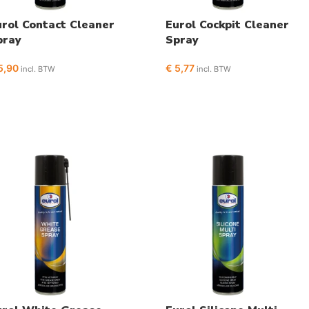
urol Contact Cleaner
Eurol Cockpit Cleaner
pray
Spray
5,90
€
5,77
incl. BTW
incl. BTW