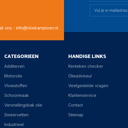
il ons - info@oliekampioen.nl
CATEGORIEEN
HANDIGE LINKS
Additieven
Kenteken checker
Motorolie
Olieadviseur
Vloeistoffen
Veelgestelde vragen
Schoonmaak
Klantenservice
Versnellingsbak olie
Contact
Smeervetten
Sitemap
Industrieel