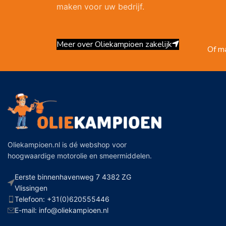
maken voor uw bedrijf.
Meer over Oliekampioen zakelijk
Of ma
Oliekampioen.nl is dé webshop voor
hoogwaardige motorolie en smeermiddelen.
Eerste binnenhavenweg 7 4382 ZG
Vlissingen
Telefoon: +31(0)620555446
E-mail: info@oliekampioen.nl