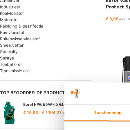
Eurol Vas
Additieven
Protect S
Industrieel
Koelvloeistof
€
6,96
incl. 
Motorolie
Reiniging & desinfectie
Remvloeistof
Ruitenwisservloeistof
Smeervetten
Specialty
Sprays
Toebehoren
Transmissie olie
TOP BEOORDEELDE PRODUCTEN
Eurol HPG 80W-90 GL5
€
10,83
-
€
1.194,27
Toestemming
incl. BTW
Eurol Lub