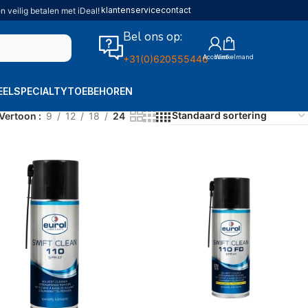
klantenservice
contact
n veilig betalen met iDeal!
Bel ons op:
+31(0)620555446
EEL
SPECIALTY
TOEBEHOREN
Vertoon
9
12
18
24