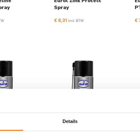
eline
Eurol Zink Protect
E
pray
Spray
P
€
8,31
€
7
BTW
incl. BTW
Details
e PL Spray
Eurol CL-F Lube Spray
Eu
F