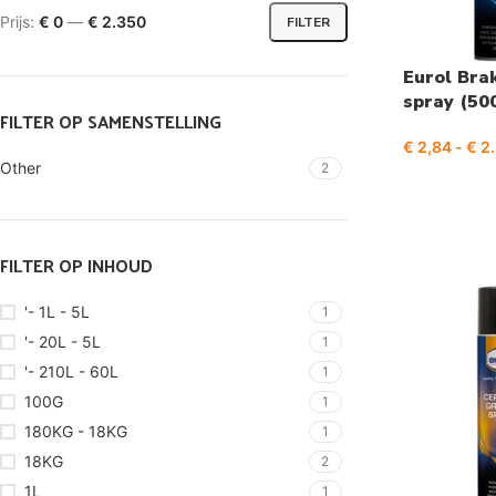
Prijs:
€ 0
—
€ 2.350
FILTER
Eurol Bra
spray (50
FILTER OP SAMENSTELLING
€
2,84
-
€
2.
Other
2
FILTER OP INHOUD
'- 1L - 5L
1
'- 20L - 5L
1
'- 210L - 60L
1
100G
1
180KG - 18KG
1
18KG
2
1L
1