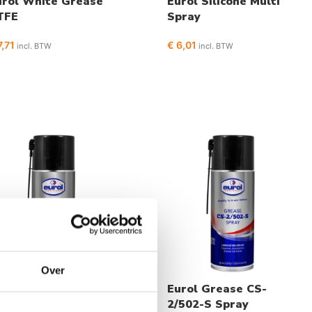
urol White Grease
Eurol Silicone Multi
TFE
Spray
,71
€
6,01
incl. BTW
incl. BTW
Over
rol Swift Clean
Eurol Grease CS-
oam Spray
2/502-S Spray