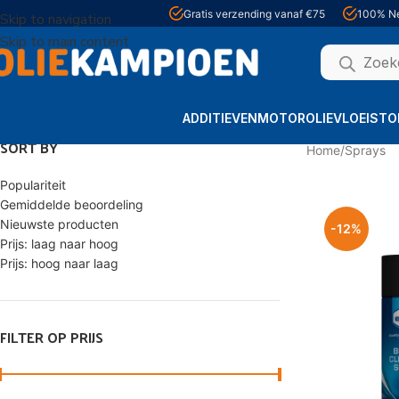
Gratis verzending vanaf €75
100% Ne
Skip to navigation
Skip to main content
ADDITIEVEN
MOTOROLIE
VLOEISTO
SORT BY
Home
Sprays
Populariteit
Gemiddelde beoordeling
Nieuwste producten
-12%
Prijs: laag naar hoog
Prijs: hoog naar laag
FILTER OP PRIJS