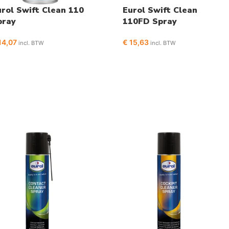
rol Swift Clean 110
Eurol Swift Clean
pray
110FD Spray
14,07
€
15,63
incl. BTW
incl. BTW