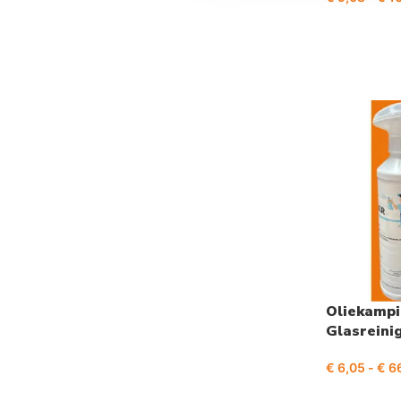
Oliekamp
Glasreini
€
6,05
-
€
66