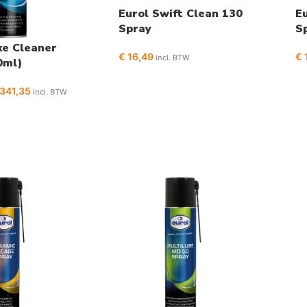
Eurol Swift Clean 130
Eu
Spray
S
ke Cleaner
€
16,49
€
incl. BTW
0ml)
341,35
incl. BTW