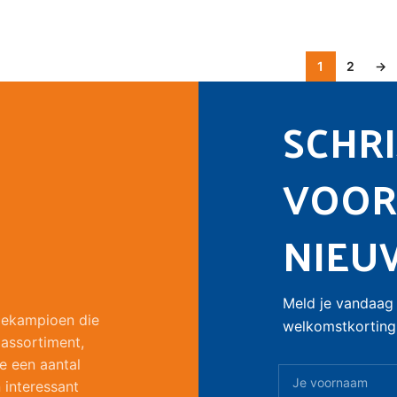
1
2
→
SCHRIJ
VOOR
NIEU
Meld je vandaag 
liekampioen die
welkomstkorting 
 assortiment,
e een aantal
 interessant