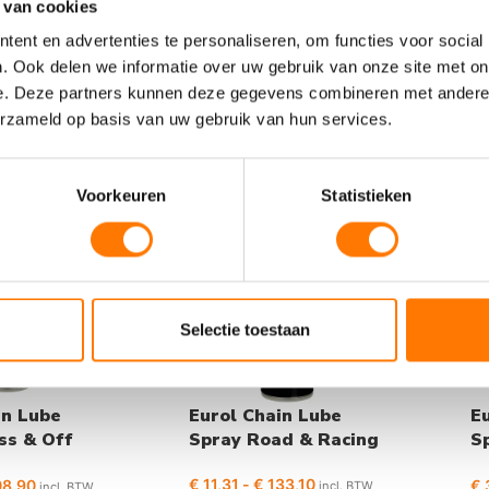
 van cookies
€
22,70
 BTW
incl. BTW
€
ent en advertenties te personaliseren, om functies voor social
. Ook delen we informatie over uw gebruik van onze site met on
e. Deze partners kunnen deze gegevens combineren met andere i
erzameld op basis van uw gebruik van hun services.
Voorkeuren
Statistieken
Selectie toestaan
in Lube
Eurol Chain Lube
E
ss & Off
Spray Road & Racing
S
1
€
11,31
-
€
133,10
8,90
€
incl. BTW
incl. BTW