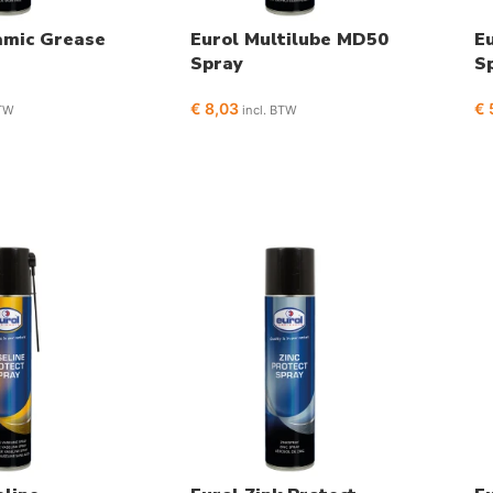
amic Grease
Eurol Multilube MD50
E
Spray
S
€
8,03
€
BTW
incl. BTW