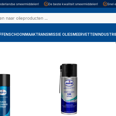
derlandse smeermiddelen!
De beste kwaliteit smeermiddelen!
Snel e
FFEN
SCHOONMAAK
TRANSMISSIE OLIE
SMEERVETTEN
INDUSTRI