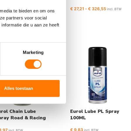
9,03
€
27,21
-
€
326,55
incl. BTW
incl. BTW
 media te bieden en om ons
ze partners voor social
nformatie die u aan ze heeft
Marketing
Alles toestaan
urol Chain Lube
Eurol Lube PL Spray
pray Road & Racing
100ML
00ML
€
9,83
3,97
incl. BTW
incl. BTW