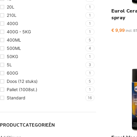
20L
1
Eurol Cer
210L
1
spray
400G
1
€
9,99
incl. 
400G - 5KG
1
400ML
5
500ML
4
50KG
1
5L
3
600G
1
Doos (12 stuks)
5
Pallet (1008st.)
1
Standard
16
PRODUCTCATEGORIEËN