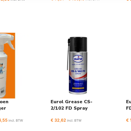
ioen
Eurol Grease CS-
Eu
ger
2/102 FD Spray
F
,55
€
32,62
€
incl. BTW
incl. BTW