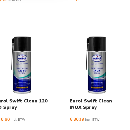
rol Swift Clean 120
Eurol Swift Clean
D Spray
INOX Spray
16,66
€
36,19
incl. BTW
incl. BTW