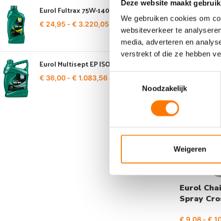
Deze website maakt gebruik
€
22,59
incl.
Eurol Fultrax 75W-140 LS
We gebruiken cookies om cont
€
24,95
-
€
3.220,05
incl. BTW
websiteverkeer te analyseren
media, adverteren en analys
verstrekt of die ze hebben v
Eurol Multisept EP ISO 460
Toestemmingsselectie
€
36,00
-
€
1.083,56
incl. BTW
Noodzakelijk
Weigeren
Eurol Cha
Spray Cro
Road
€
9,08
-
€
10