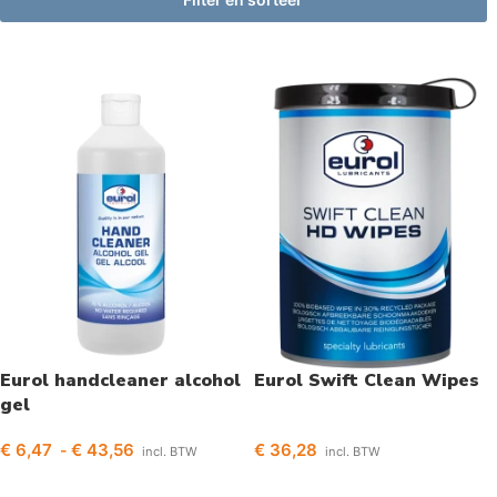
Eurol handcleaner alcohol
Eurol Swift Clean Wipes
gel
€
6,47
€
43,56
€
36,28
-
incl. BTW
incl. BTW
Opties selecteren
Toevoegen aan winkelwagen