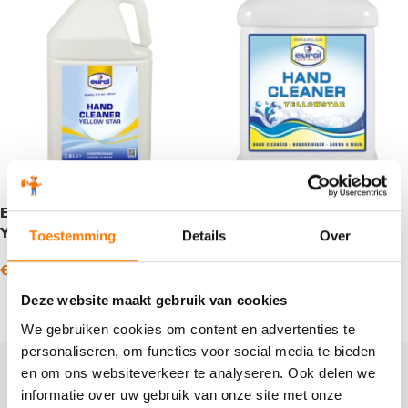
Eurol Hand Cleaner
Eurol Hand Cleaner
Yellow Star Refill
Yellowstar
Toestemming
Details
Over
€
28,83
€
6,86
€
336,38
-
incl. BTW
incl. BTW
Toevoegen aan winkelwagen
Opties selecteren
Deze website maakt gebruik van cookies
We gebruiken cookies om content en advertenties te
personaliseren, om functies voor social media te bieden
en om ons websiteverkeer te analyseren. Ook delen we
Handreinigers
informatie over uw gebruik van onze site met onze