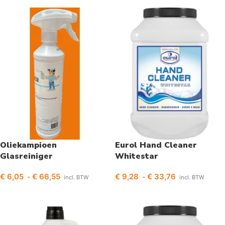
Oliekampioen
Eurol Hand Cleaner
Glasreiniger
Whitestar
€
6,05
€
66,55
€
9,28
€
33,76
-
-
incl. BTW
incl. BTW
Opties selecteren
Opties selecteren