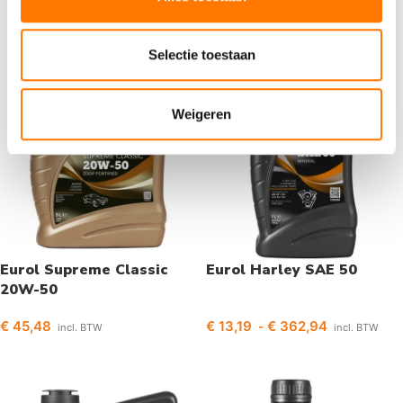
Selectie toestaan
Weigeren
Eurol Supreme Classic
Eurol Harley SAE 50
20W-50
€
45,48
€
13,19
€
362,94
-
incl. BTW
incl. BTW
Opties selecteren
Opties selecteren