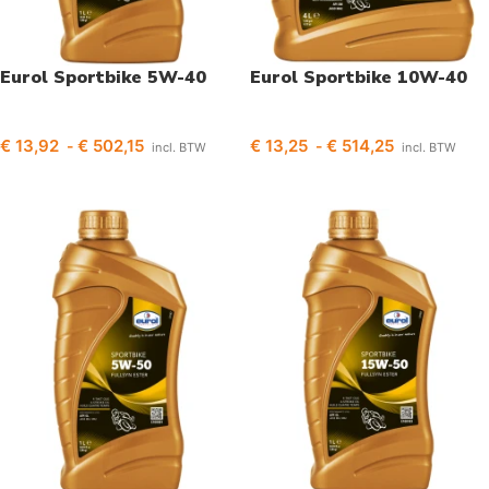
Eurol Sportbike 5W-40
Eurol Sportbike 10W-40
€
13,92
€
502,15
€
13,25
€
514,25
-
-
incl. BTW
incl. BTW
Opties selecteren
Opties selecteren