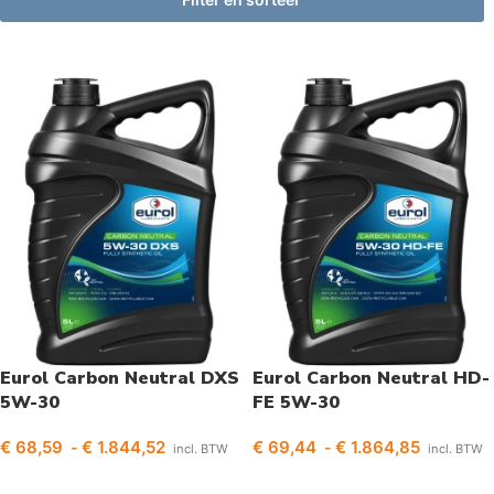
Eurol Carbon Neutral DXS
Eurol Carbon Neutral HD-
5W-30
FE 5W-30
€
68,59
€
1.844,52
€
69,44
€
1.864,85
-
-
incl. BTW
incl. BTW
Opties selecteren
Opties selecteren