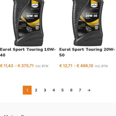
Eurol Sport Touring 10W-
Eurol Sport Touring 20W-
40
50
€
11,43
€
375,71
€
12,71
€
496,10
-
-
incl. BTW
incl. BTW
Opties selecteren
Opties selecteren
1
2
3
4
5
6
7
→