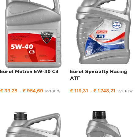
Eurol Motion 5W-40 C3
Eurol Specialty Racing
ATF
€
33,28
€
954,69
€
119,31
€
1.748,21
-
-
incl. BTW
incl. BTW
Opties selecteren
Opties selecteren