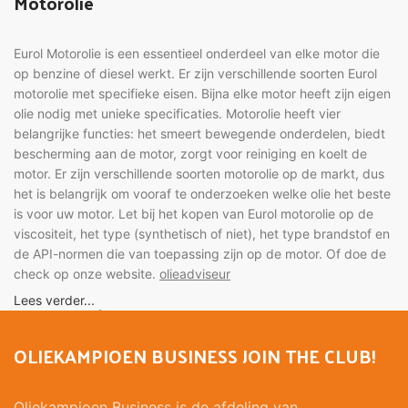
Motorolie
Eurol Motorolie is een essentieel onderdeel van elke motor die
op benzine of diesel werkt. Er zijn verschillende soorten Eurol
motorolie met specifieke eisen. Bijna elke motor heeft zijn eigen
olie nodig met unieke specificaties. Motorolie heeft vier
belangrijke functies: het smeert bewegende onderdelen, biedt
bescherming aan de motor, zorgt voor reiniging en koelt de
motor. Er zijn verschillende soorten motorolie op de markt, dus
het is belangrijk om vooraf te onderzoeken welke olie het beste
is voor uw motor. Let bij het kopen van Eurol motorolie op de
viscositeit, het type (synthetisch of niet), het type brandstof en
de API-normen die van toepassing zijn op de motor. Of doe de
check op onze website.
olieadviseur
Lees verder...
Motorolie auto
OLIEKAMPIOEN BUSINESS JOIN THE CLUB!
Het is belangrijke dat u de juiste motorolie voor uw auto
gebruikt. Motorolie zorgt ervoor dat bewegende onderdelen
van de motor gesmeerd blijven en biedt bescherming aan de
Oliekampioen Business is de afdeling van