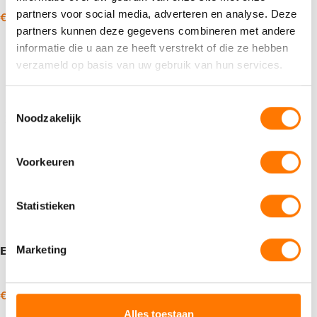
partners voor social media, adverteren en analyse. Deze
€
13,25
€
538,45
€
11,97
€
1.146,48
-
-
incl. BTW
incl. BTW
partners kunnen deze gegevens combineren met andere
Opties selecteren
Opties selecteren
informatie die u aan ze heeft verstrekt of die ze hebben
verzameld op basis van uw gebruik van hun services.
Toestemmingsselectie
Noodzakelijk
Voorkeuren
Statistieken
Marketing
Eurol Harley 20W-60
Eurol Supreme Classic
10W-40
€
30,70
€
368,02
€
41,60
-
incl. BTW
incl. BTW
Alles toestaan
Opties selecteren
Opties selecteren