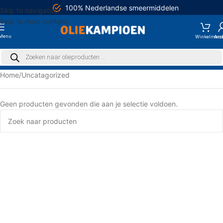
100% Nederlandse smeermiddelen
Skip to navigation
Skip to main content
Menu
Home
Uncatagorized
Geen producten gevonden die aan je selectie voldoen.