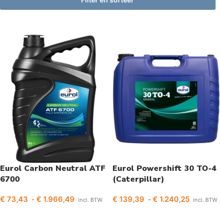
Eurol Carbon Neutral ATF
Eurol Powershift 30 TO-4
6700
(Caterpillar)
€
73,43
€
1.966,49
€
139,39
€
1.240,25
-
-
incl. BTW
incl. BTW
Opties selecteren
Opties selecteren