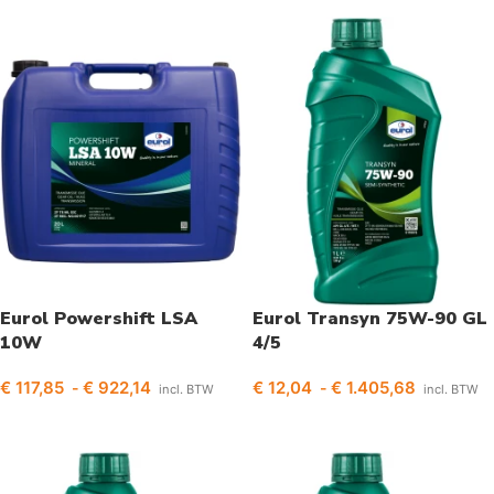
Eurol Powershift LSA
Eurol Transyn 75W-90 GL
10W
4/5
€
117,85
€
922,14
€
12,04
€
1.405,68
-
-
incl. BTW
incl. BTW
Opties selecteren
Opties selecteren