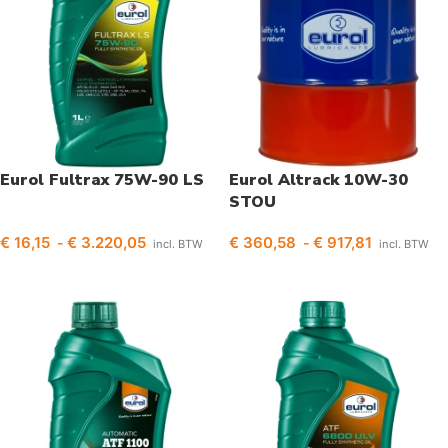
Eurol Fultrax 75W-90 LS
Eurol Altrack 10W-30
STOU
€
16,15
€
3.220,05
€
360,58
€
917,81
-
-
incl. BTW
incl. BTW
Opties selecteren
Opties selecteren