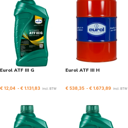
Eurol ATF III G
Eurol ATF III H
€
12,04
€
1.131,83
€
538,35
€
1.673,89
-
-
incl. BTW
incl. BTW
Opties selecteren
Opties selecteren