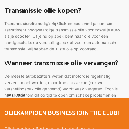
Transmissie olie kopen?
Transmissie olie
nodig? Bij Oliekampioen vind je een ruim
assortiment hoogwaardige transmissie olie voor zowel je
auto
als je
scooter
. Of je nu op zoek bent naar olie voor een
handgeschakelde versnellingsbak of voor een automatische
transmissie, wij hebben de juiste olie op voorraad.
Wanneer transmissie olie vervangen?
De meeste autobezitters weten dat motorolie regelmatig
ververst moet worden, maar transmissie olie (ook wel
versnellingsbak olie genoemd) wordt vaak vergeten. Toch is
Lees verder...
het cruciaal om dit op tijd te doen om schakelproblemen en
onnodige slijtage te voorkomen.
OLIEKAMPIOEN BUSINESS JOIN THE CLUB!
Richtlijnen voor vervanging:
Handgeschakelde auto’s
: om de 80.000 tot 120.000 kilometer,
Oliekampioen Business is de afdeling van