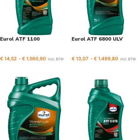
Eurol ATF 1100
Eurol ATF 6800 ULV
€
14,52
€
1.560,90
€
13,07
€
1.499,80
-
-
incl. BTW
incl. BTW
Opties selecteren
Opties selecteren