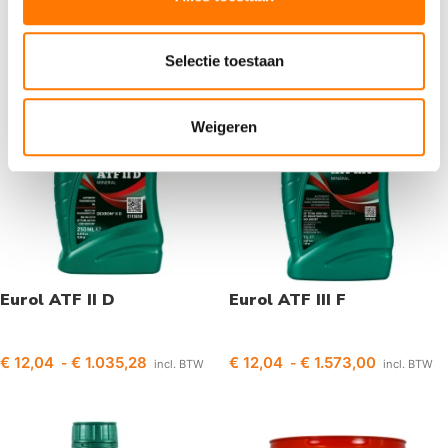
Selectie toestaan
Weigeren
Eurol ATF II D
Eurol ATF III F
€
12,04
€
1.035,28
€
12,04
€
1.573,00
-
-
incl. BTW
incl. BTW
Opties selecteren
Opties selecteren