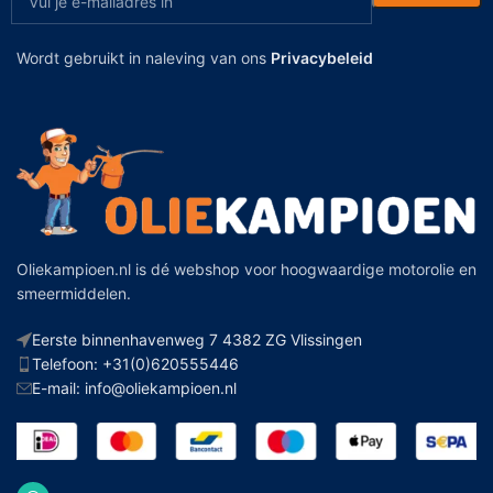
Verhoogde slijtage van de onderdelen
Wordt gebruikt in naleving van ons
Privacybeleid
Risico op kostbare transmissieschade
Transmissie olie bijvullen
Het bijvullen van transmissie olie is iets wat je in veel gevallen
zelf kunt doen, mits je weet waar je op moet letten. Transmissie
olie – of versnellingsbak olie – speelt een essentiële rol in de
smering en bescherming van je versnellingsbak. Een te laag
Oliekampioen.nl is dé webshop voor hoogwaardige motorolie en
oliepeil kan leiden tot schakelkrachten, verhoogde slijtage en
smeermiddelen.
zelfs ernstige schade aan de transmissie. In dit onderdeel
leggen we stap voor stap uit hoe je transmissie olie veilig en
Eerste binnenhavenweg 7 4382 ZG Vlissingen
correct kunt bijvullen, zodat je voertuig soepel blijft rijden.
Telefoon: +31(0)620555446
E-mail: info@oliekampioen.nl
Zoek de vuldop van de versnellingsbak — vaak aan de zijkant
of bovenkant.
Controleer eerst het oliepeil met de peilstok (indien aanwezig).