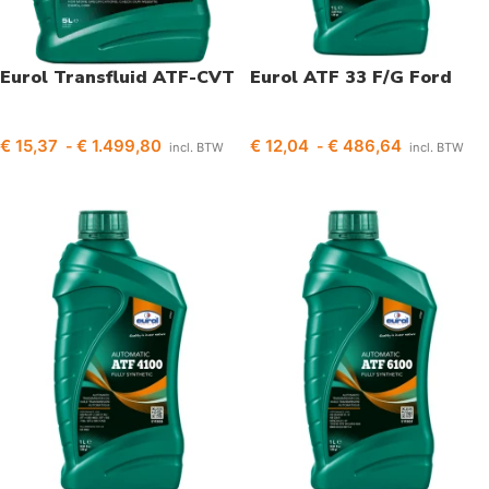
Eurol Transfluid ATF-CVT
Eurol ATF 33 F/G Ford
€
15,37
€
1.499,80
€
12,04
€
486,64
-
-
incl. BTW
incl. BTW
Opties selecteren
Opties selecteren