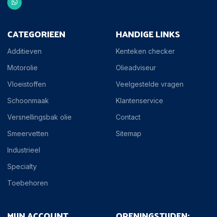
Is het peil te laag? Voeg dan rustig kleine hoeveelheden olie
toe.
CATEGORIEEN
HANDIGE LINKS
Vul nooit te veel bij, dat kan schade veroorzaken.
Additieven
Kenteken checker
Controleer na het bijvullen opnieuw het niveau.
Motorolie
Olieadviseur
Vloeistoffen
Veelgestelde vragen
Schoonmaak
Klantenservice
Versnellingsbak olie
Contact
Smeervetten
Sitemap
Industrieel
Specialty
Toebehoren
MIJN ACCOUNT
OPENINGSTIJDEN: