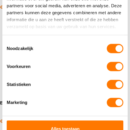
partners voor social media, adverteren en analyse. Deze
€
11,62
€
1.694,00
€
16,34
€
1.870,78
-
-
incl. BTW
incl. BTW
partners kunnen deze gegevens combineren met andere
Opties selecteren
Opties selecteren
informatie die u aan ze heeft verstrekt of die ze hebben
verzameld op basis van uw gebruik van hun services.
Toestemmingsselectie
Noodzakelijk
Voorkeuren
Statistieken
Marketing
Eurol ATF 7300
Eurol ATF 7400
€
13,92
€
564,03
€
13,92
€
572,21
-
-
incl. BTW
incl. BTW
Alles toestaan
Opties selecteren
Opties selecteren