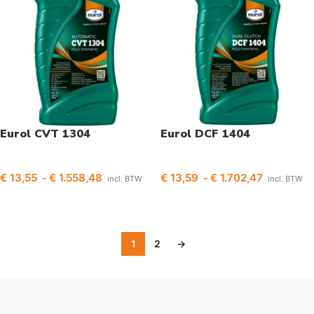
Eurol CVT 1304
Eurol DCF 1404
€
13,55
€
1.558,48
€
13,59
€
1.702,47
-
-
incl. BTW
incl. BTW
Opties selecteren
Opties selecteren
1
2
→