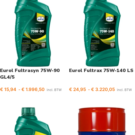
Eurol Fultrasyn 75W-90
Eurol Fultrax 75W-140 LS
GL4/5
€
15,94
€
1.996,50
€
24,95
€
3.220,05
-
-
incl. BTW
incl. BTW
Opties selecteren
Opties selecteren