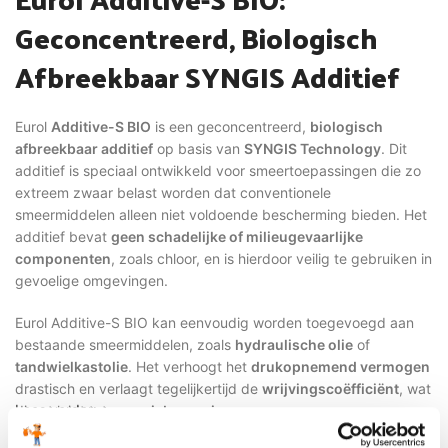
Geconcentreerd, Biologisch
Afbreekbaar SYNGIS Additief
Eurol
Additive-S BIO
is een geconcentreerd,
biologisch
afbreekbaar additief
op basis van
SYNGIS Technology
. Dit
additief is speciaal ontwikkeld voor smeertoepassingen die zo
extreem zwaar belast worden dat conventionele
smeermiddelen alleen niet voldoende bescherming bieden. Het
additief bevat
geen schadelijke of milieugevaarlijke
componenten
, zoals chloor, en is hierdoor veilig te gebruiken in
gevoelige omgevingen.
Eurol Additive-S BIO kan eenvoudig worden toegevoegd aan
bestaande smeermiddelen, zoals
hydraulische olie
of
tandwielkastolie
. Het verhoogt het
drukopnemend vermogen
drastisch en verlaagt tegelijkertijd de
wrijvingscoëfficiënt
, wat
Lees verder
direct leidt tot
energiebesparing
.