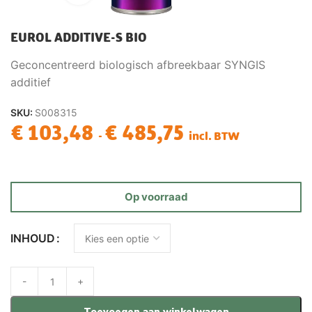
EUROL ADDITIVE-S BIO
Geconcentreerd biologisch afbreekbaar SYNGIS
additief
SKU:
S008315
€
103,48
€
485,75
-
incl. BTW
Op voorraad
INHOUD
Toevoegen aan winkelwagen