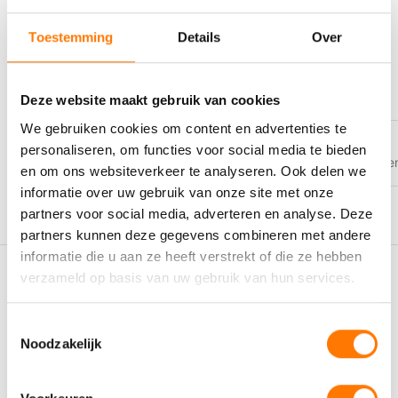
Dit additief is ideaal voor sectoren waar het milieu centraal
Extra productinformatie
staat, waaronder
landbouw
,
waterbouw
,
bosbouw
en
Toestemming
Details
Over
offshore
. Daarnaast is het volledig compatibel met zowel
biologisch afbreekbare
als
conventionele smeermiddelen
.
INHOUD
1L
,
5L
Deze website maakt gebruik van cookies
Toepassingen
We gebruiken cookies om content en advertenties te
personaliseren, om functies voor social media te bieden
VEILIGHEIDSBLADEN
https://www.eurolspecialty.com/co
Eurol Additive-S BIO is geschikt voor onder andere:
en om ons websiteverkeer te analyseren. Ook delen we
informatie over uw gebruik van onze site met onze
Extreem zwaar belaste
tandwielkasten
partners voor social media, adverteren en analyse. Deze
Hydraulische systemen
partners kunnen deze gegevens combineren met andere
Open smeerpunten zoals koppelingen, open tandwielen, lagers
informatie die u aan ze heeft verstrekt of die ze hebben
en scharnieren
verzameld op basis van uw gebruik van hun services.
Gerelateerde producten
Zeer zwaar belaste
schroefdraadverbindingen
Toestemmingsselectie
Voordelen van Eurol Additive-S BIO
Noodzakelijk
Ongeëvenaarde
Extreme Pressure
-eigenschappen