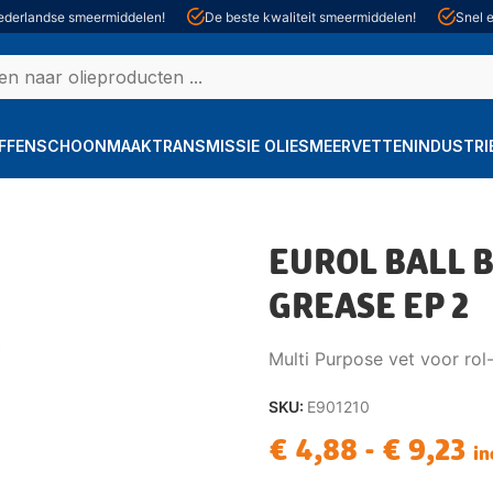
derlandse smeermiddelen!
De beste kwaliteit smeermiddelen!
Snel e
FFEN
SCHOONMAAK
TRANSMISSIE OLIE
SMEERVETTEN
INDUSTRI
EUROL BALL 
GREASE EP 2
Multi Purpose vet voor rol
SKU:
E901210
€
4,88
-
€
9,23
in