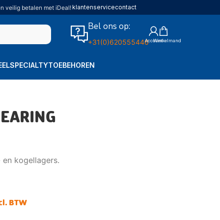
klantenservice
contact
n veilig betalen met iDeal!
Bel ons op:
+31(0)620555446
EEL
SPECIALTY
TOEBEHOREN
BEARING
- en kogellagers.
cl. BTW