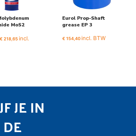
 Molybdenum
Eurol Prop-Shaft
hide MoS2
grease EP 3
e
incl. BTW
incl.
€
154,40
€
218,65
F JE IN
 DE