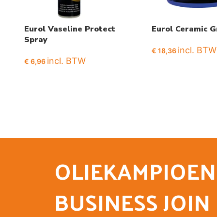
Eurol Vaseline Protect
Eurol Ceramic G
Spray
incl. BTW
€
18,36
incl. BTW
€
6,96
OLIEKAMPIOEN
BUSINESS JOIN