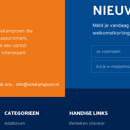
NIEU
Meld je vandaag 
liekampioen die
welkomstkorting 
 assortiment,
e een aantal
 interessant
il ons - info@oliekampioen.nl
CATEGORIEEN
HANDIGE LINKS
Additieven
Kenteken checker