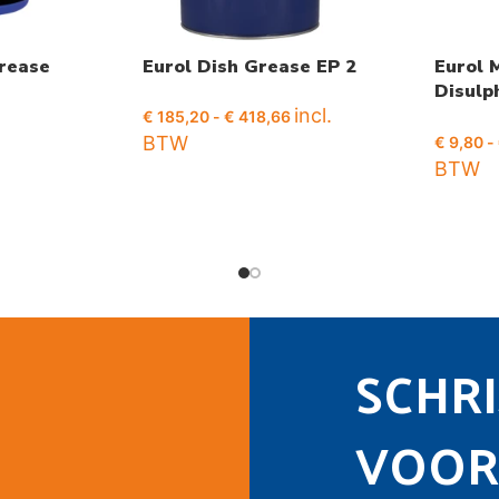
rease
Eurol Dish Grease EP 2
Eurol
Disulp
incl.
greas
€
185,20
-
€
418,66
BTW
€
9,80
-
BTW
SCHRIJ
VOOR