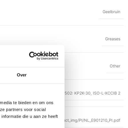
Geelbruin
Greases
Other
Over
DIN 51502: KP2K-30
,
ISO-L-XCCIB 2
 media te bieden en om ons
ze partners voor social
nformatie die u aan ze heeft
https://eurol.com/product_img/PI/NL_E901210_PI.pdf