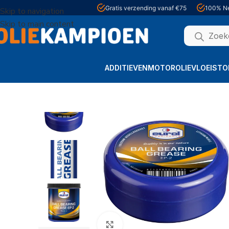
Gratis verzending vanaf €75
100% Ne
Skip to navigation
Skip to main content
ADDITIEVEN
MOTOROLIE
VLOEISTO
Home
Smeervetten
Eurol Ball Bearing Grease EP 2
Click to enlarge