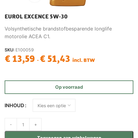
EUROL EXCENCE 5W-30
Volsynthetische brandstofbesparende longlife
motorolie ACEA C1.
SKU:
E100059
€
13,59
€
51,43
-
incl. BTW
Op voorraad
INHOUD
Toevoegen aan winkelwagen