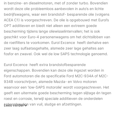
in benzine- en dieselmotoren, met of zonder turbo. Bovendien
wordt deze olie probleemloos aanbevolen in auto’s en lichte
bedrijfswagens, waar een brandstof- besparende olie (volgens
ACEA C1) is voorgeschreven. De olie is opgebouwd met Eurol’s
OPT additieven en biedt niet alleen een extreem goede
bescherming tijdens lange oliewisselintervallen; het is ook
geschikt voor Euro-4 personenwagens om het dichtslibben van
de roetfilters te voorkomen. Eurol Excence heeft derhalve een
zeer laag sulfaatasgehalte, alsmede zeer lage gehaltes aan
fosfor en zwavel. Ook wel de low SAPS technologie genoemd.
Eurol Excence heeft extra brandstofbesparende
eigenschappen. Bovendien kan deze olie ingezet worden in
Ford automotoren die de specificatie Ford M2C-934A of M2C-
934B voorschrijven, alsmede Mazda- en Volvo motoren
waarvoor een ‘low-SAPS motorolie’ wordt voorgeschreven. Het
geeft een uitermate goede bescherming tegen slijtage én tegen
roest en corrosie, terwijl speciale additieven de onderdelen
schoonhouden van vuil, sludge en afzettingen.
Lees verder
De olie zorgt voor een uiterst snelle opbouw van een stabiele