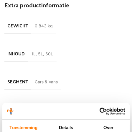
Extra productinformatie
smeerfilm bij de koude start en een hoge thermische stabiliteit
bij zware bedrijfsomstandigheden.
GEWICHT
0,843 kg
INHOUD
1L
,
5L
,
60L
SEGMENT
Cars & Vans
VLAMPUNT
201 °C
Toestemming
Details
Over