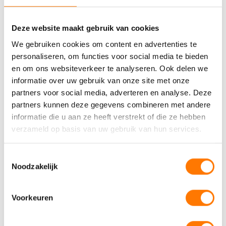
STORTPUNT
‘-42 °C
Deze website maakt gebruik van cookies
We gebruiken cookies om content en advertenties te
AS MET ZWAVEL
personaliseren, om functies voor social media te bieden
4000 cP
en om ons websiteverkeer te analyseren. Ook delen we
informatie over uw gebruik van onze site met onze
partners voor social media, adverteren en analyse. Deze
KLEUR
partners kunnen deze gegevens combineren met andere
Bruin
informatie die u aan ze heeft verstrekt of die ze hebben
verzameld op basis van uw gebruik van hun services.
OMSCHRIJVING
Passenger Car Motor Oil
Toestemmingsselectie
Noodzakelijk
Voorkeuren
SAMENSTELLING
Fully synthetic