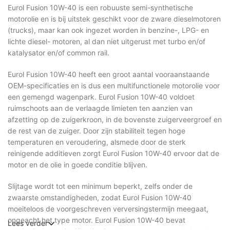
Eurol Fusion 10W-40 is een robuuste semi-synthetische
motorolie en is bij uitstek geschikt voor de zware dieselmotoren
(trucks), maar kan ook ingezet worden in benzine-, LPG- en
lichte diesel- motoren, al dan niet uitgerust met turbo en/of
katalysator en/of common rail.
Eurol Fusion 10W-40 heeft een groot aantal vooraanstaande
OEM-specificaties en is dus een multifunctionele motorolie voor
een gemengd wagenpark. Eurol Fusion 10W-40 voldoet
ruimschoots aan de verlaagde limieten ten aanzien van
afzetting op de zuigerkroon, in de bovenste zuigerveergroef en
de rest van de zuiger. Door zijn stabiliteit tegen hoge
temperaturen en veroudering, alsmede door de sterk
reinigende additieven zorgt Eurol Fusion 10W-40 ervoor dat de
motor en de olie in goede conditie blijven.
Slijtage wordt tot een minimum beperkt, zelfs onder de
zwaarste omstandigheden, zodat Eurol Fusion 10W-40
moeiteloos de voorgeschreven verversingstermijn meegaat,
ongeacht het type motor. Eurol Fusion 10W-40 bevat
Lees verder