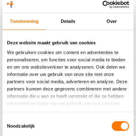
STORTPUNT
‘-36 °C
Toestemming
Details
Over
AS MET ZWAVEL
6333 cP
Deze website maakt gebruik van cookies
We gebruiken cookies om content en advertenties te
personaliseren, om functies voor social media te bieden
en om ons websiteverkeer te analyseren. Ook delen we
KLEUR
Bruin
informatie over uw gebruik van onze site met onze
partners voor social media, adverteren en analyse. Deze
partners kunnen deze gegevens combineren met andere
informatie die u aan ze heeft verstrekt of die ze hebben
OMSCHRIJVING
Heavy Duty Diesel Oil
verzameld op basis van uw gebruik van hun services.
Toestemmingsselectie
Noodzakelijk
SAMENSTELLING
Semi-synthetic