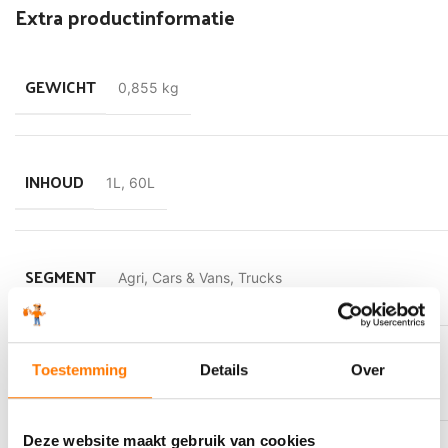
Extra productinformatie
GEWICHT
0,855 kg
INHOUD
1L
,
60L
SEGMENT
Agri
,
Cars & Vans
,
Trucks
VLAMPUNT
Toestemming
Details
Over
218 °C
Deze website maakt gebruik van cookies