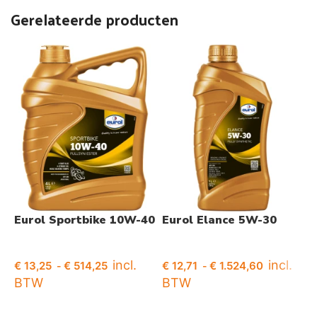
Gerelateerde producten
Eurol Sportbike 10W-40
Eurol Elance 5W-30
E
incl.
incl.
€
13,25
€
514,25
€
12,71
€
1.524,60
€
-
-
BTW
BTW
Opties selecteren
Opties selecteren