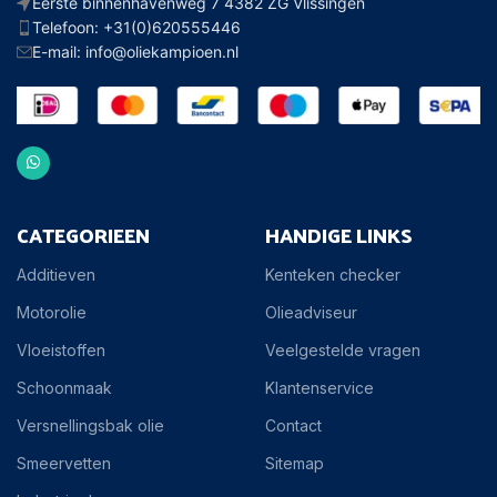
Eerste binnenhavenweg 7 4382 ZG Vlissingen
Telefoon: +31(0)620555446
E-mail: info@oliekampioen.nl
CATEGORIEEN
HANDIGE LINKS
Additieven
Kenteken checker
Motorolie
Olieadviseur
Vloeistoffen
Veelgestelde vragen
Schoonmaak
Klantenservice
Versnellingsbak olie
Contact
Smeervetten
Sitemap