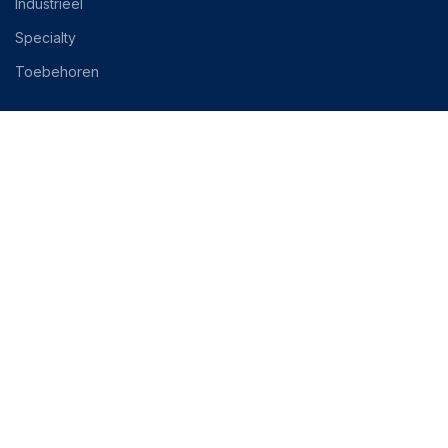
Industrieel
Specialty
Toebehoren
MIJN ACCOUNT
OPENINGSTIJDEN:
Mijn bestellingen
Ma - Vr: 7:00h - 18:00h
Mijn account
Za: 8:00h - 14:00h
Mijn adresgegevens
Registeren
Zo: Gesloten
Uitloggen
Algemene Voorwaarden