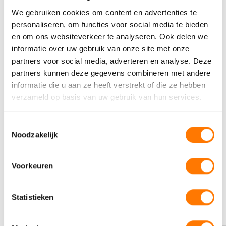
STORTPUNT
‘-36 °C
We gebruiken cookies om content en advertenties te
personaliseren, om functies voor social media te bieden
en om ons websiteverkeer te analyseren. Ook delen we
informatie over uw gebruik van onze site met onze
AS MET ZWAVEL
4488 cP
partners voor social media, adverteren en analyse. Deze
partners kunnen deze gegevens combineren met andere
informatie die u aan ze heeft verstrekt of die ze hebben
verzameld op basis van uw gebruik van hun services.
KLEUR
Bruin
Toestemmingsselectie
Noodzakelijk
OMSCHRIJVING
Passenger Car Motor Oil
Voorkeuren
Statistieken
SAMENSTELLING
Mineral