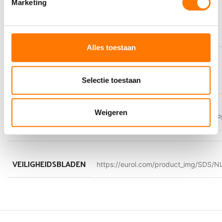
Marketing
PERFORMANCE LEVEL
API SF/CD
Alles toestaan
RECOMMENDED FOR USE
MIL-L-2104D
,
MIL-L-46152C
Selectie toestaan
Weigeren
IP-BLADEN
https://eurol.com/product_img/PI/NL_E100060_P
VEILIGHEIDSBLADEN
https://eurol.com/product_img/SDS/