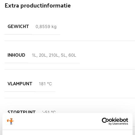
Extra productinformatie
versnellingsbakken. Speciale wrijvingsverbeteraars zorgen
ervoor dat de speciale wrijvings- karakteristieken ook na zeer
lange periode niet veranderen. Deze olie is niet geschikt voor
GEWICHT
toepassingen waar API GL-5 is voorgeschreven.
0,8559 kg
INHOUD
1L
,
20L
,
210L
,
5L
,
60L
VLAMPUNT
181 °C
STORTPUNT
‘-51 °C