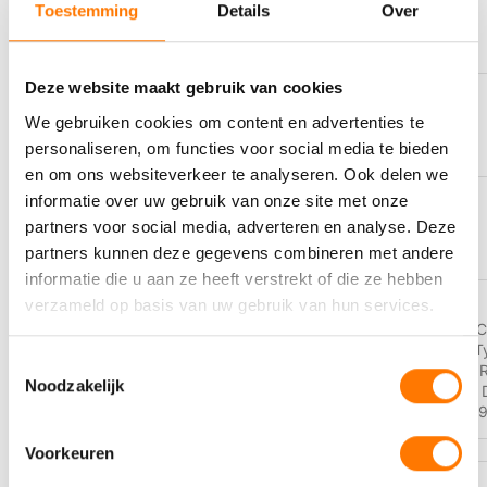
Toestemming
Details
Over
KLEUR
Bruin
Deze website maakt gebruik van cookies
OMSCHRIJVING
We gebruiken cookies om content en advertenties te
Automatic Transmission Oil
personaliseren, om functies voor social media te bieden
en om ons websiteverkeer te analyseren. Ook delen we
informatie over uw gebruik van onze site met onze
PERFORMANCE LEVEL
partners voor social media, adverteren en analyse. Deze
API GL-4
,
MIL-L-2105
partners kunnen deze gegevens combineren met andere
informatie die u aan ze heeft verstrekt of die ze hebben
verzameld op basis van uw gebruik van hun services.
Allison C-4
,
ATF LT 71141
,
BMW LT-2
,
C
Dexron IID
,
GM Dexron IIIG
,
MAN 339 Ty
RECOMMENDED
Toestemmingsselectie
235.4/235.5/235.10
,
MB 236.1 – 236.11
,
FOR USE
Noodzakelijk
Transmission
,
Voith G607/G1363, Renk 
162 A1/A2
,
ZF TE ML 03D/04D/05L/09/
Voorkeuren