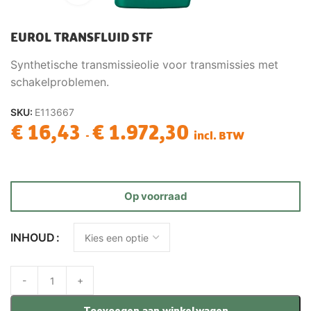
EUROL TRANSFLUID STF
Synthetische transmissieolie voor transmissies met
schakelproblemen.
SKU:
E113667
€
16,43
€
1.972,30
-
incl. BTW
Op voorraad
INHOUD
Toevoegen aan winkelwagen