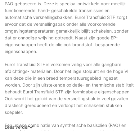
PAO gebaseerd is. Deze is speciaal ontwikkeld voor moeilijk
functionerende, hand- geschakelde transmissies en
automatische versnellingsbakken. Eurol Transfluid STF zorgt
ervoor dat de versnellingsbak onder alle voorkomende
omgevingstemperaturen gemakkelijk blijft schakelen, zonder
dat er onnodige wrijving optreedt. Naast zijn goede EP-
eigenschappen heeft de olie ook brandstof- besparende
eigenschappen.
Eurol Transfluid STF is volkomen veilig voor alle gangbare
afdichtings- materialen. Door het lage stolpunt en de hoge VI
kan deze olie in een breed temperatuursgebied ingezet
worden. Door zijn uitstekende oxidatie- en thermische stabiliteit
behoudt Eurol Transfluid STF zijn formidabele eigenschappen.
Ook wordt het geluid van de versnellingsbak in veel gevallen
drastisch gereduceerd en verloopt het schakelen stukken
soepeler.
Een unieke combinatie van synthetische basisolien (PAO) en
Lees verder
state-of-the art additieven garanderen een probleemloze
allround inzet in zowel hand- als automatisch geschakelde