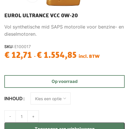
EUROL ULTRANCE VCC 0W-20
Vol synthetische mid SAPS motorolie voor benzine- en
dieselmotoren.
SKU:
E100017
€
12,71
€
1.554,85
-
incl. BTW
Op voorraad
INHOUD
Toevoegen aan winkelwagen