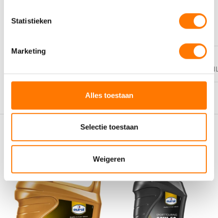
PERFORMANCE LEVEL
Statistieken
ACEA C5
,
API SN
Marketing
VEILIGHEIDSBLADEN
https://eurol.com/product_img/SDS/
Alles toestaan
Selectie toestaan
Gerelateerde producten
Weigeren