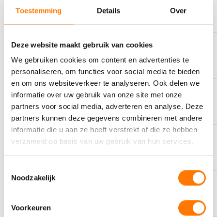
STORTPUNT
biedt maximale bescherming tegen roest, corrosie en slijtage,
‘-48 °C
Toestemming
Details
Over
waardoor de levensduur van uw motor wordt verlengd en de
betrouwbaarheid wordt verbeterd.
Snelle koude start: Ultrance VCC 0W-20 bouwt snel een
Deze website maakt gebruik van cookies
stabiele smeerfilm op bij koude start en lage temperaturen, wat
AS MET ZWAVEL
5687 cP
We gebruiken cookies om content en advertenties te
zorgt voor een soepele werking van de motor, zelfs onder
uitdagende weersomstandigheden.
personaliseren, om functies voor social media te bieden
Schoon en vrij van afzettingen: Dankzij de dispergerende en
en om ons websiteverkeer te analyseren. Ook delen we
detergerende eigenschappen blijft uw motor schoon en vrij van
informatie over uw gebruik van onze site met onze
KLEUR
Geel
afzettingen, sludge en stof, waardoor de prestaties behouden
partners voor social media, adverteren en analyse. Deze
blijven en de onderhoudsbehoefte mogelijk vermindert.
partners kunnen deze gegevens combineren met andere
Geschikt voor verlengde intervallen: Ultrance VCC 0W-20 is
informatie die u aan ze heeft verstrekt of die ze hebben
geschikt voor verlengde olieverversingsintervallen (tot 30.000
verzameld op basis van uw gebruik van hun services.
OMSCHRIJVING
km) volgens de aanbevelingen van Volvo, waardoor u minder
Passenger Car Motor Oil
vaak de olie hoeft te vervangen en tijd en kosten bespaart.
Toestemmingsselectie
Noodzakelijk
SAMENSTELLING
Fully synthetic
Voorkeuren