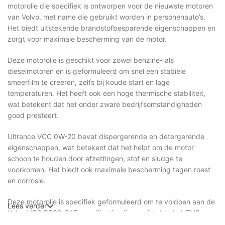
motorolie die specifiek is ontworpen voor de nieuwste motoren
van Volvo, met name die gebruikt worden in personenauto’s.
Het biedt uitstekende brandstofbesparende eigenschappen en
zorgt voor maximale bescherming van de motor.
Deze motorolie is geschikt voor zowel benzine- als
dieselmotoren en is geformuleerd om snel een stabiele
smeerfilm te creëren, zelfs bij koude start en lage
temperaturen. Het heeft ook een hoge thermische stabiliteit,
wat betekent dat het onder zware bedrijfsomstandigheden
goed presteert.
Ultrance VCC 0W-20 bevat dispergerende en detergerende
eigenschappen, wat betekent dat het helpt om de motor
schoon te houden door afzettingen, stof en sludge te
voorkomen. Het biedt ook maximale bescherming tegen roest
en corrosie.
Deze motorolie is specifiek geformuleerd om te voldoen aan de
Lees verder
Volvo VCC RBS0-2AE specificatie, die vereist dat de HTHS
(High-Temperature High Shear) waarde kleiner is dan 2,9 cP.