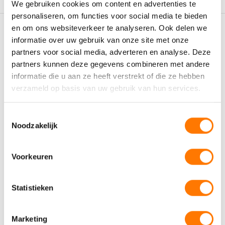
We gebruiken cookies om content en advertenties te
personaliseren, om functies voor social media te bieden
en om ons websiteverkeer te analyseren. Ook delen we
Gerelateerde producten
informatie over uw gebruik van onze site met onze
partners voor social media, adverteren en analyse. Deze
partners kunnen deze gegevens combineren met andere
informatie die u aan ze heeft verstrekt of die ze hebben
verzameld op basis van uw gebruik van hun services.
Toestemmingsselectie
Noodzakelijk
Voorkeuren
Mobiele olie set
PE Vatkraan 3/4
H
Statistieken
Compleet 60L Ratio 5:1
Plastirob
incl. BTW
incl. BTW
€
1.143,89
€
4,85
€
Marketing