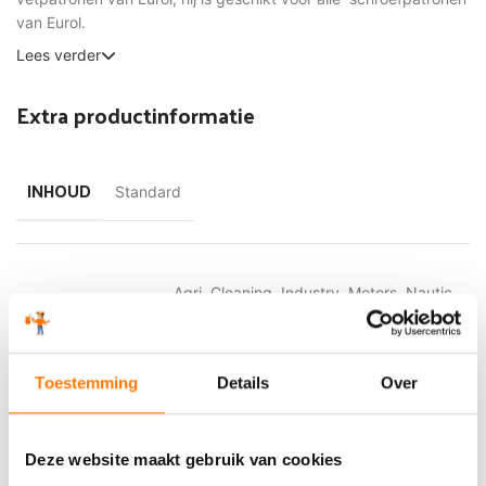
van Eurol.
Lees verder
Extra productinformatie
INHOUD
Standard
Agri
,
Cleaning
,
Industry
,
Motors
,
Nautic
,
SEGMENT
Trucks
Toestemming
Details
Over
OMSCHRIJVING
Other
Deze website maakt gebruik van cookies