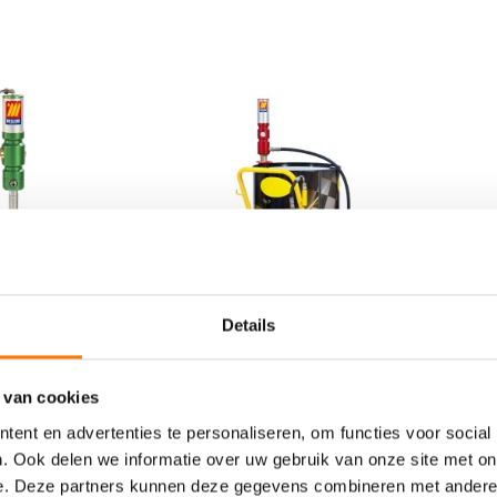
Details
Mobiele olie set
Mo
sche
Compleet 210L 3:1
C
50-60 Kg
3:
 van cookies
€
1.319,26
€
1
incl. BTW
l. BTW
ent en advertenties te personaliseren, om functies voor social
. Ook delen we informatie over uw gebruik van onze site met on
e. Deze partners kunnen deze gegevens combineren met andere i