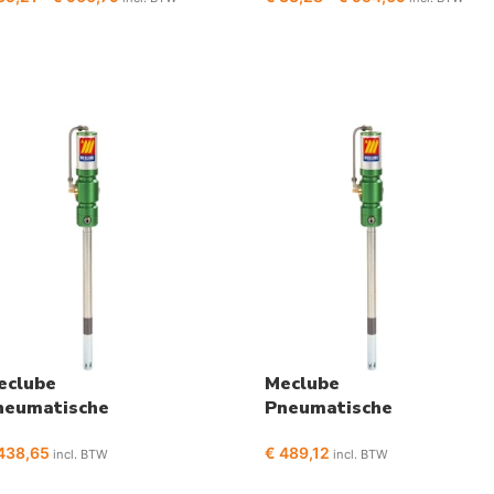
eclube
Meclube
neumatische
Pneumatische
etpomp 18-30 Kg
vetpomp 180-200kg
438,65
€
489,12
incl. BTW
incl. BTW