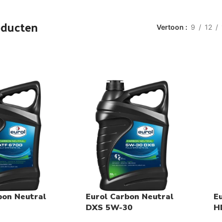
oducten
Vertoon
9
12
bon Neutral
Eurol Carbon Neutral
E
DXS 5W-30
H