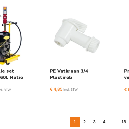
ie set
PE Vatkraan 3/4
P
60L Ratio
Plastirob
v
3
€
4,85
€
incl. BTW
cl. BTW
1
2
3
4
…
18