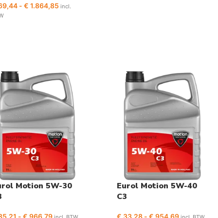
69,44
-
€
1.864,85
incl.
W
urol Motion 5W-30
Eurol Motion 5W-40
3
C3
35,21
-
€
966,79
€
33,28
-
€
954,69
incl. BTW
incl. BTW