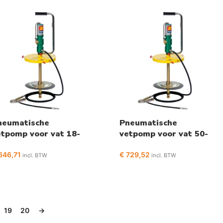
neumatische
Pneumatische
etpomp voor vat 18-
vetpomp voor vat 50-
0kg
60kg
646,71
€
729,52
incl. BTW
incl. BTW
19
20
→