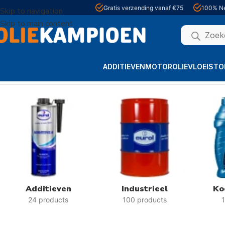
Gratis verzending vanaf €75
100% Ne
Skip to navigation
Skip to main content
ADDITIEVEN
MOTOROLIE
VLOEISTO
Home
Alle producten
Additieven
Industrieel
Ko
24 products
100 products
1