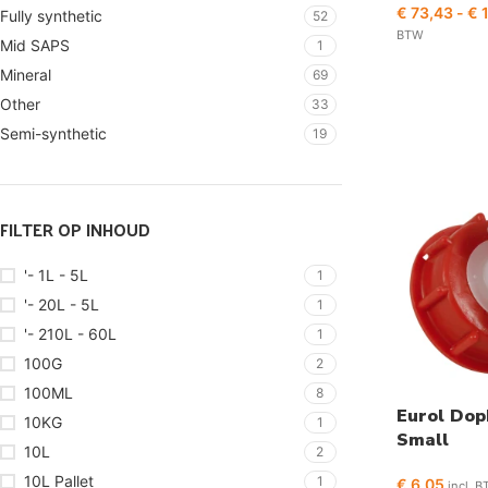
€
73,43
-
€
1
Fully synthetic
52
BTW
Mid SAPS
1
Mineral
69
Other
33
Semi-synthetic
19
FILTER OP INHOUD
'- 1L - 5L
1
'- 20L - 5L
1
'- 210L - 60L
1
100G
2
100ML
8
Eurol Do
10KG
1
Small
10L
2
10L Pallet
1
€
6,05
incl. 