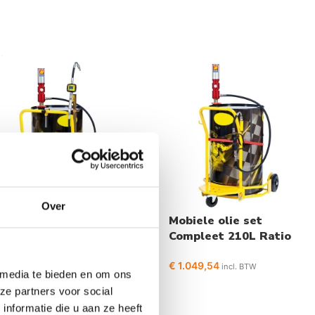
Over
biele olie set
Mobiele olie set
ompleet 210L Ratio
Compleet 210L Ratio
1
3:1
.415,16
€
1.049,54
incl. BTW
incl. BTW
 media te bieden en om ons
ze partners voor social
nformatie die u aan ze heeft