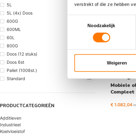
verstrekt of die ze hebben v
5L
198
5L (4x) Doos
8
Toestemmingsselectie
600G
6
Noodzakelijk
600ML
2
60L
210
800G
1
Doos (12 stuks)
10
Doos 6st
5
Weigeren
Pallet (1008st.)
1
Standard
38
Mobiele ol
Compleet 
5:1
PRODUCTCATEGORIEËN
€
1.082,04
i
Additieven
Industrieel
Koelvloeistof