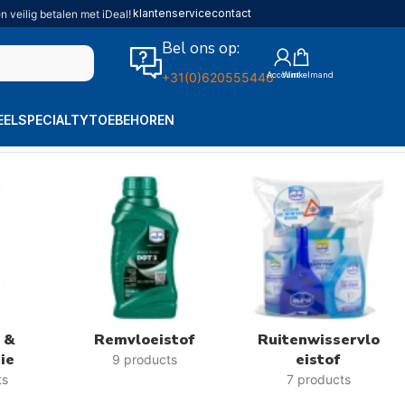
klantenservice
contact
n veilig betalen met iDeal!
Bel ons op:
+31(0)620555446
EEL
SPECIALTY
TOEBEHOREN
Resultaat 1–24 van de 467 resultaten wordt getoond
 &
Remvloeistof
Ruitenwisservlo
ie
Eistof
9 products
ts
7 products