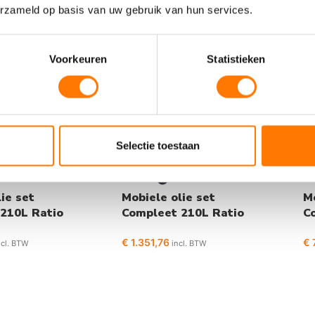
erzameld op basis van uw gebruik van hun services.
Voorkeuren
Statistieken
Selectie toestaan
ie set
Mobiele olie set
Mo
210L Ratio
Compleet 210L Ratio
C
5:1
3:
€
1.351,76
€
7
ncl. BTW
incl. BTW