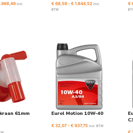
.966,49
€
68,59
-
€
1.844,52
€
incl.
incl.
BTW
BT
pkraan 61mm
Eurol Motion 10W-40
E
C
€
32,07
-
€
937,75
incl. BTW
€
BTW