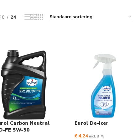
18
24
urol Carbon Neutral
Eurol De-Icer
D-FE 5W-30
€
4,24
incl. BTW