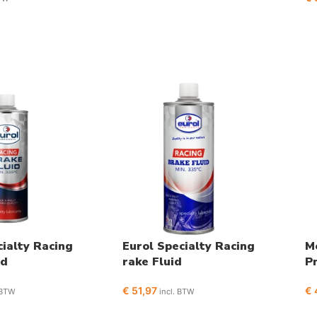
cialty Racing
Eurol Specialty Racing
M
id
rake Fluid
P
v
€
51,97
€
 BTW
incl. BTW