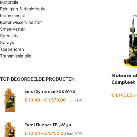
Motorolie
Reiniging & desinfectie
Remvloeistof
Ruitenwisservloeistof
Smeervetten
Specialty
Sprays
Toebehoren
Transmissie olie
Mobiele ol
TOP BEOORDEELDE PRODUCTEN
Compleet 
5:1
Eurol Syntence FS 0W-30
€
1.143,89
in
€
13,43
-
€
1.573,00
incl. BTW
Eurol Fluence FE 5W-30
€
12,04
-
€
1.452,00
incl. BTW