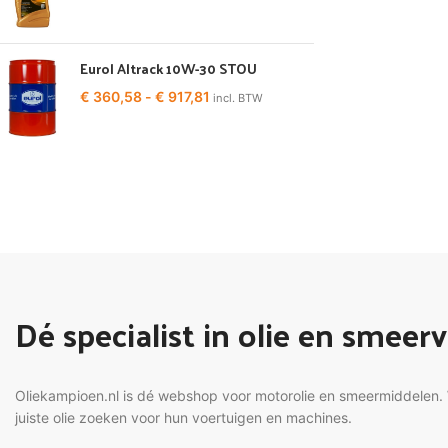
Eurol Altrack 10W-30 STOU
€
360,58
-
€
917,81
incl. BTW
Dé specialist in olie en smeer
Oliekampioen.nl is dé webshop voor motorolie en smeermiddelen. W
juiste olie zoeken voor hun voertuigen en machines.