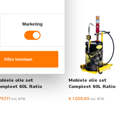
Marketing
Alles toestaan
biele olie set
Mobiele olie set
ompleet 60L Ratio
Compleet 60L Ratio
1
3:1
57,11
€
1.026,83
incl. BTW
incl. BTW