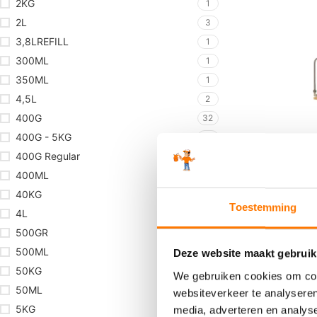
2KG
1
2L
3
3,8LREFILL
1
300ML
1
350ML
1
4,5L
2
400G
32
400G - 5KG
1
400G Regular
7
400ML
8
40KG
1
Toestemming
4L
16
Meclube
500GR
1
Pneumati
500ML
vetpomp 
17
Deze website maakt gebruik
€
458,23
inc
50KG
23
We gebruiken cookies om cont
50ML
1
websiteverkeer te analyseren
5KG
3
media, adverteren en analys