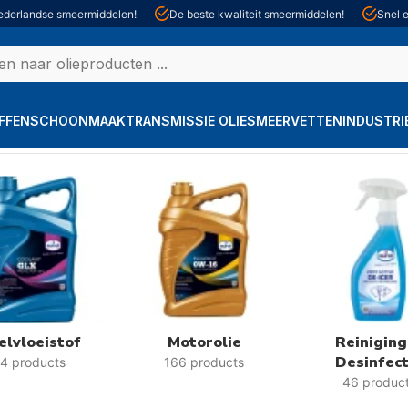
derlandse smeermiddelen!
De beste kwaliteit smeermiddelen!
Snel e
FFEN
SCHOONMAAK
TRANSMISSIE OLIE
SMEERVETTEN
INDUSTRI
elvloeistof
Motorolie
Reiniging
Desinfect
4 products
166 products
46 produc