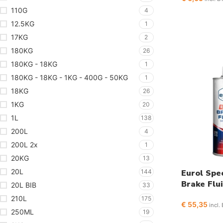
110G
4
12.5KG
1
17KG
2
180KG
26
180KG - 18KG
1
180KG - 18KG - 1KG - 400G - 50KG
1
18KG
26
1KG
20
1L
138
200L
4
200L 2x
1
20KG
13
20L
Eurol Spe
144
Brake Flu
20L BIB
33
210L
175
€
55,35
incl.
250ML
19