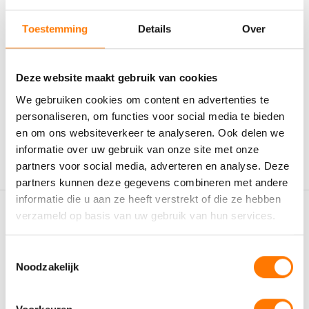
Extra productinformatie
laagviskeuze ATF oliën.
Ondersteunt CO₂-reductieprogramma’s:
Toestemming
Details
Over
Perfect geschikt voor bedrijven en organisaties die actief
werken aan verduurzaming via programma’s zoals de
CO₂-
INHOUD
210L
,
5L
,
5L (4x) Doos
prestatieladder
of
Lean and Green
.
Deze website maakt gebruik van cookies
Eenvoudige overstap:
We gebruiken cookies om content en advertenties te
De prestaties en kwaliteit van Eurol Carbon Neutral ATF 6700
zijn vergelijkbaar met standaard ATF oliën, waardoor de
personaliseren, om functies voor social media te bieden
CO₂ BESPARING PER LITER
1.20kg p/l
overstap naar een duurzamer alternatief probleemloos is.
en om ons websiteverkeer te analyseren. Ook delen we
Voordelen van Eurol Carbon Neutral ATF
informatie over uw gebruik van onze site met onze
6700:
partners voor social media, adverteren en analyse. Deze
partners kunnen deze gegevens combineren met andere
informatie die u aan ze heeft verstrekt of die ze hebben
✔
Duurzame en milieubewuste keuze
verzameld op basis van uw gebruik van hun services.
✔
Gemakkelijk schakelen in alle situaties
Gerelateerde producten
✔
Vergelijkbare kwaliteit en prestaties als traditionele ATF
oliën
Toestemmingsselectie
✔
Ondersteuning van CO₂-reductieprogramma’s
Noodzakelijk
Een bewuste keuze voor een groenere