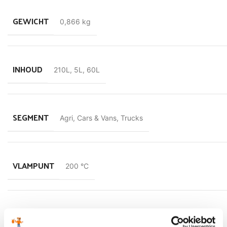
GEWICHT
0,866 kg
INHOUD
210L
,
5L
,
60L
SEGMENT
Agri
,
Cars & Vans
,
Trucks
VLAMPUNT
200 °C
STORTPUNT
‘-36 °C