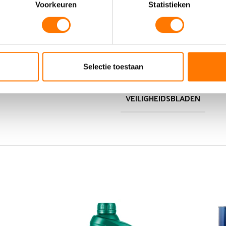
PERFORMANCE LEVEL
Voorkeuren
Statistieken
PI-BLADEN
Selectie toestaan
VEILIGHEIDSBLADEN