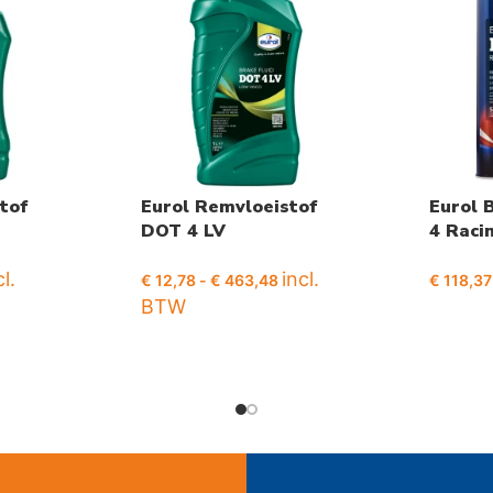
tof
Eurol Remvloeistof
Eurol 
DOT 4 LV
4 Raci
cl.
incl.
€
12,78
-
€
463,48
€
118,37
BTW