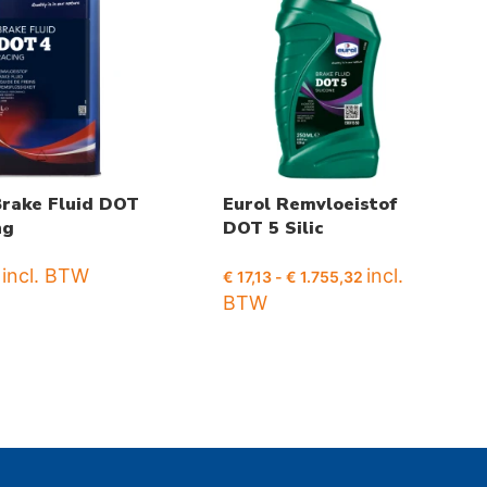
Brake Fluid DOT
Eurol Remvloeistof
ng
DOT 5 Silic
incl. BTW
incl.
€
17,13
-
€
1.755,32
BTW