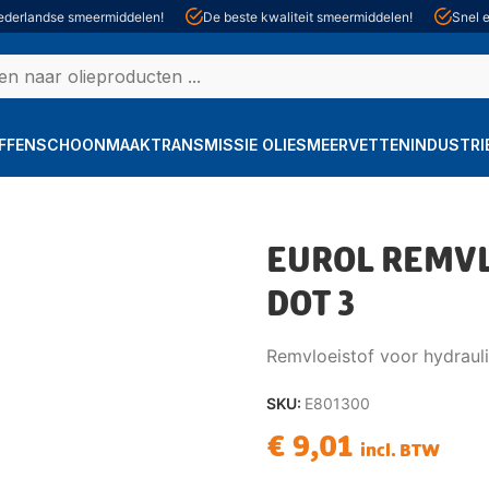
derlandse smeermiddelen!
De beste kwaliteit smeermiddelen!
Snel e
FFEN
SCHOONMAAK
TRANSMISSIE OLIE
SMEERVETTEN
INDUSTRI
EUROL REMVL
DOT 3
Remvloeistof voor hydraul
SKU:
E801300
€
9,01
incl. BTW