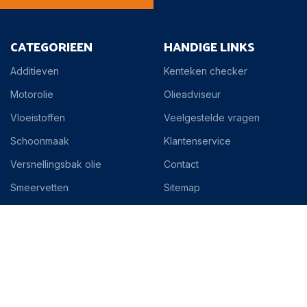
CATEGORIEEN
HANDIGE LINKS
Additieven
Kenteken checker
Motorolie
Olieadviseur
Vloeistoffen
Veelgestelde vragen
Schoonmaak
Klantenservice
Versnellingsbak olie
Contact
Smeervetten
Sitemap
Industrieel
Specialty
Toebehoren