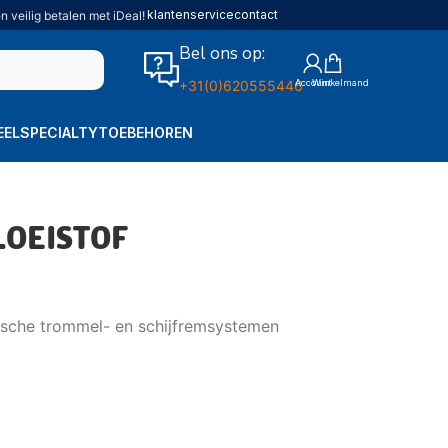
klantenservice
contact
n veilig betalen met iDeal!
Bel ons op:
+31(0)620555446
EEL
SPECIALTY
TOEBEHOREN
OEISTOF
ische trommel- en schijfremsystemen