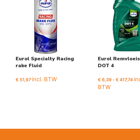
Eurol Specialty Racing
Eurol Remvloeis
rake Fluid
DOT 4
incl. BTW
in
€
51,97
€
6,39
-
€
417,74
BTW