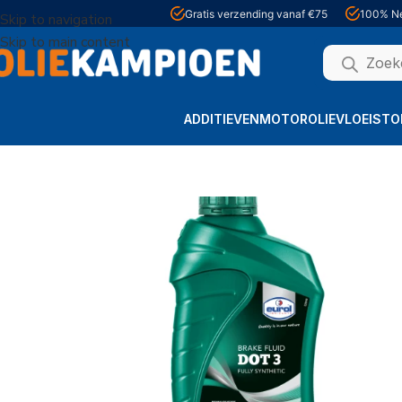
Gratis verzending vanaf €75
100% Ne
Skip to navigation
Skip to main content
ADDITIEVEN
MOTOROLIE
VLOEISTO
Home
Remvloeistof
Eurol Remvloeistof DOT 3