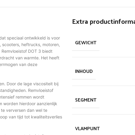
Extra productinforma
at speciaal ontwikkeld is voor
GEWICHT
 scooters, heftrucks, motoren,
. Remvloeistof DOT 3 biedt
rdracht van warmte. Het heeft
 verrmogen van deze
INHOUD
n. Door de lage viscositeit bij
mstandigheden. Remvloeistof
intensief remmen wordt
SEGMENT
m worden hierdoor aanzienlijk
g te verversen dan wel te
op van tijd tot kwaliteitsverlies
VLAMPUNT