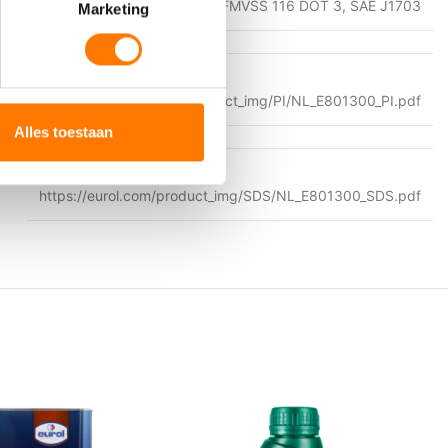
FMVSS 116 DOT 3
,
SAE J1703
Marketing
https://eurol.com/product_img/PI/NL_E801300_PI.pdf
Alles toestaan
https://eurol.com/product_img/SDS/NL_E801300_SDS.pdf