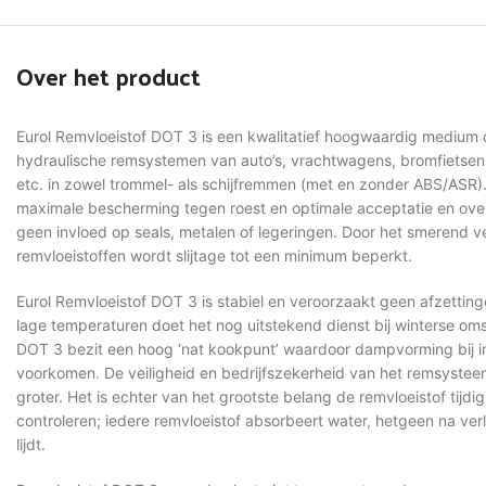
Over het product
Eurol Remvloeistof DOT 3 is een kwalitatief hoogwaardig medium d
hydraulische remsystemen van auto’s, vrachtwagens, bromfietsen,
etc. in zowel trommel- als schijfremmen (met en zonder ABS/ASR)
maximale bescherming tegen roest en optimale acceptatie en ove
geen invloed op seals, metalen of legeringen. Door het smerend
remvloeistoffen wordt slijtage tot een minimum beperkt.
Eurol Remvloeistof DOT 3 is stabiel en veroorzaakt geen afzettinge
lage temperaturen doet het nog uitstekend dienst bij winterse o
DOT 3 bezit een hoog ‘nat kookpunt’ waardoor dampvorming bij 
voorkomen. De veiligheid en bedrijfszekerheid van het remsystee
groter. Het is echter van het grootste belang de remvloeistof tijdi
controleren; iedere remvloeistof absorbeert water, hetgeen na verlo
lijdt.