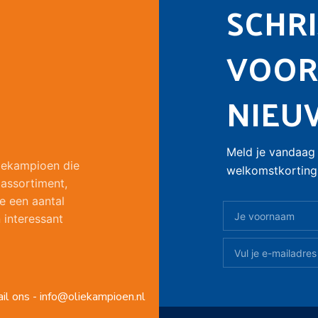
SCHRIJ
VOOR
NIEU
Meld je vandaag 
liekampioen die
welkomstkorting 
 assortiment,
e een aantal
 interessant
il ons - info@oliekampioen.nl