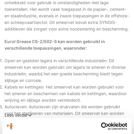
ontwikkeld voor gebruik in omstandigheden met lage
toerentallen. Het wordt vaak toegepast in de papier-, cement-
en staalindustrie, evenals in zware toepassingen in de offshore-
en scheepvaartsector. Dit smeervet bevat extra SYNGIS-
additieven die zorgen voor extra noodsmering en bescherming.
Eurol Grease CS-2/502-S kan worden gebruikt in
verschillende toepassingen, waaronder:
Open en gesloten lagers in verschillende industrieën: Dit
smeervet kan worden gebruikt om lagers te smeren in diverse
industrieën, waarbij het een goede bescherming biedt tegen
slijtage en corrosie.
Kabels en kettingen: Het smeervet kan worden gebruikt voor
het smeren en beschermen van kabels en kettingen, waardoor
wrijving en slijtage worden verminderd.
Autoclaven: Autoclaven zijn drukvaten die worden gebruikt
voor het steriliseren van materialen. Dit smeervet kan worden
Lees verder
gebruikt om bewegende delen van autoclaven te smeren en te
beschermen.
Extra productinformatie
Stoomkleppen: Het smeervet kan worden toegepast op