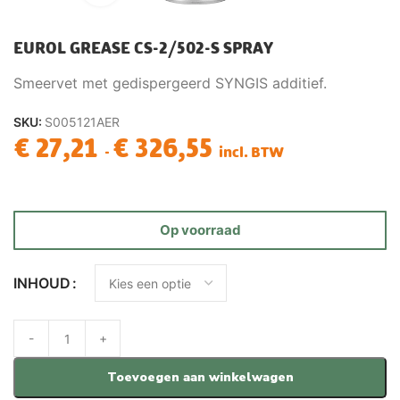
EUROL GREASE CS-2/502-S SPRAY
Smeervet met gedispergeerd SYNGIS additief.
SKU:
S005121AER
€
27,21
€
326,55
-
incl. BTW
Op voorraad
INHOUD
Toevoegen aan winkelwagen