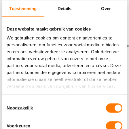
stoomkleppen om wrijving te verminderen en corrosie te
Toestemming
Details
Over
voorkomen, waardoor de levensduur van de kleppen wordt
INHOUD
verlengd.
400ML
,
Doos (12 stuks)
Apparatuur in de agrarische sector en visserij: Het smeervet
Deze website maakt gebruik van cookies
kan worden gebruikt voor het smeren van apparatuur die wordt
blootgesteld aan de zware omstandigheden in de agrarische
We gebruiken cookies om content en advertenties te
sector en visserij.
VEILIGHEIDSBLADEN
personaliseren, om functies voor social media te bieden
https://www.eurolspecialty.com/c
Apparatuur die aan extreme omgevingen is blootgesteld: Dit
en om ons websiteverkeer te analyseren. Ook delen we
smeervet is geschikt voor toepassingen waarbij de apparatuur
informatie over uw gebruik van onze site met onze
wordt blootgesteld aan extreme omstandigheden, zoals zout
partners voor social media, adverteren en analyse. Deze
water en hoge temperaturen. Het biedt bescherming tegen
partners kunnen deze gegevens combineren met andere
corrosie en slijtage in dergelijke omgevingen.
informatie die u aan ze heeft verstrekt of die ze hebben
Het gebruik van Eurol Grease CS-2/502-S met Eurol SYNGIS
Gerelateerde producten
verzameld op basis van uw gebruik van hun services.
Technology in deze toepassingen zorgt voor een goede
smering, bescherming en verlengde levensduur van de
apparatuur. Het is raadzaam om de specifieke aanbevelingen
Toestemmingsselectie
van de fabrikant te volgen en de juiste procedures voor het
Noodzakelijk
gebruik van smeervetten in elke specifieke toepassing te
volgen.
Voorkeuren