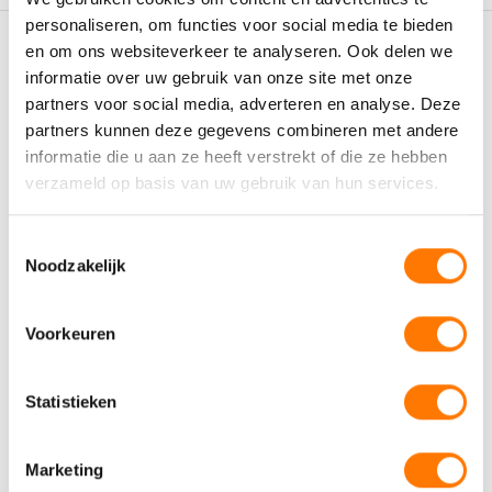
Efficiëntie:
Snelle olieverplaatsing met een ratio van 5:1, wat
personaliseren, om functies voor social media te bieden
zorgt voor minder wachttijd.
en om ons websiteverkeer te analyseren. Ook delen we
Gerelateerde producten
Mobiliteit:
Dankzij de stevige trolley verplaatst u de set
informatie over uw gebruik van onze site met onze
eenvoudig naar elke werkplek.
partners voor social media, adverteren en analyse. Deze
Betrouwbaarheid:
Slijtvaste componenten voor een lange
partners kunnen deze gegevens combineren met andere
levensduur en probleemloos onderhoud.
informatie die u aan ze heeft verstrekt of die ze hebben
Toepassingsgebieden
verzameld op basis van uw gebruik van hun services.
Deze set is ideaal voor gebruik in:
Auto- en vrachtwagengarages
Toestemmingsselectie
Industriële werkplaatsen
Noodzakelijk
Onderhouds- en reparatiebedrijven
Voorkeuren
Nozzles for Lube-Shot
Handsprayer Hobby 1L
H
400
V
Statistieken
incl. BTW
incl. BTW
€
4,62
€
27,23
€
Marketing
Toevoegen aan winkelwagen
Toevoegen aan winkelwagen