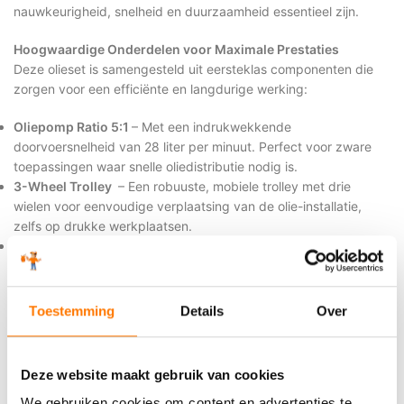
nauwkeurigheid, snelheid en duurzaamheid essentieel zijn.
Hoogwaardige Onderdelen voor Maximale Prestaties
Deze olieset is samengesteld uit eersteklas componenten die
zorgen voor een efficiënte en langdurige werking:
Oliepomp Ratio 5:1
– Met een indrukwekkende
doorvoersnelheid van 28 liter per minuut. Perfect voor zware
toepassingen waar snelle oliedistributie nodig is.
3-Wheel Trolley
– Een robuuste, mobiele trolley met drie
wielen voor eenvoudige verplaatsing van de olie-installatie,
zelfs op drukke werkplaatsen.
Olie- en Luchtslang
– Hoogwaardige 1SC-slang met een
lengte van 3,0 meter (½” M-F), bestand tegen hoge druk voor
een veilige en efficiënte olieafgifte.
Lees verder
Let op:
Deze set wordt geleverd
zonder digitale oliemeter
,
Toestemming
Details
Over
zodat u de meter kunt kiezen die het beste bij uw specifieke
Extra productinformatie
toepassing past.
Deze website maakt gebruik van cookies
Voordelen van Deze Oliepomp Set
We gebruiken cookies om content en advertenties te