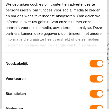
We gebruiken cookies om content en advertenties te
personaliseren, om functies voor social media te bieden
en om ons websiteverkeer te analyseren. Ook delen we
OMSCHRIJVING
Antifreeze
informatie over uw gebruik van onze site met onze
partners voor social media, adverteren en analyse. Deze
partners kunnen deze gegevens combineren met andere
informatie die u aan ze heeft verstrekt of die ze hebben
AFNOR NFR 15-601
,
ASTM D3306
,
verzameld op basis van uw gebruik van hun services.
D4985
,
BS 6580
,
DAF 74002
,
Ford 
PERFORMANCE
6277M
,
JASO M325
,
John Deere JDM 
LEVEL
Liebherr MD1-36-130
,
MAN 324 Typ SNF
,
M
Toestemmingsselectie
5048
,
Renault Type D
,
SAE J1034
,
VW TL-7
Noodzakelijk
Voorkeuren
PI-BLADEN
https://eurol.com/product_img/PI/NL_E503151_PI
Statistieken
Marketing