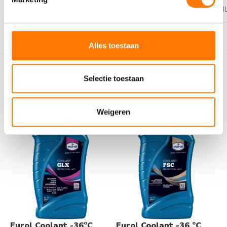
VEILIGHEIDSBLADEN
https://eurol.com/product_img/SDS/
Alles toestaan
Gerelateerde producten
Selectie toestaan
Weigeren
Eurol Coolant -36°C
Eurol Coolant -36 °C
E