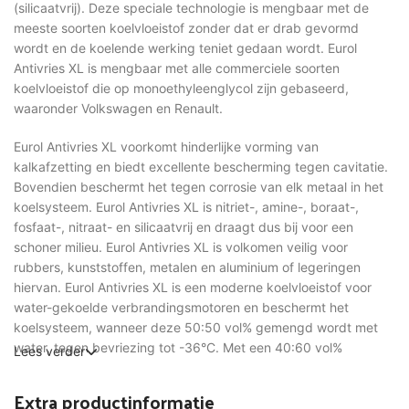
(silicaatvrij). Deze speciale technologie is mengbaar met de
meeste soorten koelvloeistof zonder dat er drab gevormd
wordt en de koelende werking teniet gedaan wordt. Eurol
Antivries XL is mengbaar met alle commerciele soorten
koelvloeistof die op monoethyleenglycol zijn gebaseerd,
waaronder Volkswagen en Renault.
Eurol Antivries XL voorkomt hinderlijke vorming van
kalkafzetting en biedt excellente bescherming tegen cavitatie.
Bovendien beschermt het tegen corrosie van elk metaal in het
koelsysteem. Eurol Antivries XL is nitriet-, amine-, boraat-,
fosfaat-, nitraat- en silicaatvrij en draagt dus bij voor een
schoner milieu. Eurol Antivries XL is volkomen veilig voor
rubbers, kunststoffen, metalen en aluminium of legeringen
hiervan. Eurol Antivries XL is een moderne koelvloeistof voor
water-gekoelde verbrandingsmotoren en beschermt het
koelsysteem, wanneer deze 50:50 vol% gemengd wordt met
water, tegen bevriezing tot -36°C. Met een 40:60 vol%
Lees verder
(antivries:water) mengverhouding wordt een
vorstbestendigheid van -26°C verkregen. Een mengsel met
Extra productinformatie
meer 67 vol% antivries wordt afgeraden.