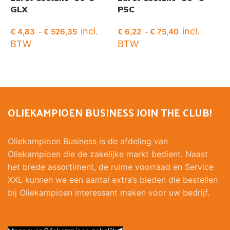
GLX
PSC
incl.
incl.
€
4,83
€
526,35
€
6,22
€
75,40
€
-
-
BTW
BTW
Opties selecteren
Opties selecteren
OLIEKAMPIOEN BUSINESS JOIN THE CLUB!
Oliekampioen Business is de afdeling van
Oliekampioen die de zakelijke markt bedient. Naast
het brede assortiment, de ruime voorraad en Service
XXL kunnen we een aantal extra’s bieden die bestellen
bij Oliekampioen interessant maken voor uw bedrijf.