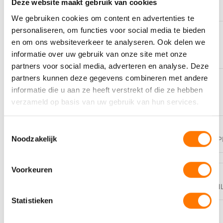
Deze website maakt gebruik van cookies
We gebruiken cookies om content en advertenties te
personaliseren, om functies voor social media te bieden
OMSCHRIJVING
en om ons websiteverkeer te analyseren. Ook delen we
Coolant
informatie over uw gebruik van onze site met onze
partners voor social media, adverteren en analyse. Deze
partners kunnen deze gegevens combineren met andere
PERFORMANCE LEVEL
informatie die u aan ze heeft verstrekt of die ze hebben
VW TL-774 J (G13)
verzameld op basis van uw gebruik van hun services.
Toestemmingsselectie
PI-BLADEN
Noodzakelijk
https://eurol.com/product_img/PI/NL_E504149_P
Voorkeuren
VEILIGHEIDSBLADEN
https://eurol.com/product_img/SDS/
Statistieken