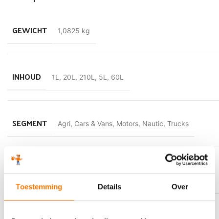
GEWICHT
1,0825 kg
INHOUD
1L
,
20L
,
210L
,
5L
,
60L
SEGMENT
Agri
,
Cars & Vans
,
Motors
,
Nautic
,
Trucks
VLAMPUNT
111 °C
Toestemming
Details
Over
KLEUR
Roze