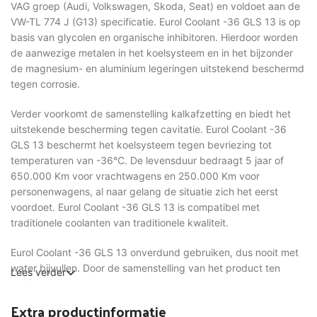
VAG groep (Audi, Volkswagen, Skoda, Seat) en voldoet aan de
VW-TL 774 J (G13) specificatie. Eurol Coolant -36 GLS 13 is op
basis van glycolen en organische inhibitoren. Hierdoor worden
de aanwezige metalen in het koelsysteem en in het bijzonder
de magnesium- en aluminium legeringen uitstekend beschermd
tegen corrosie.
Verder voorkomt de samenstelling kalkafzetting en biedt het
uitstekende bescherming tegen cavitatie. Eurol Coolant -36
GLS 13 beschermt het koelsysteem tegen bevriezing tot
temperaturen van -36°C. De levensduur bedraagt 5 jaar of
650.000 Km voor vrachtwagens en 250.000 Km voor
personenwagens, al naar gelang de situatie zich het eerst
voordoet. Eurol Coolant -36 GLS 13 is compatibel met
traditionele coolanten van traditionele kwaliteit.
Eurol Coolant -36 GLS 13 onverdund gebruiken, dus nooit met
water bijvullen. Door de samenstelling van het product ten
Lees verder
opzichte van andere coolants kunnen verkregen resultaten met
een (hand)refractometer anders uitvallen en niet de correcte
Extra productinformatie
vorstbestendigheid weergeven!