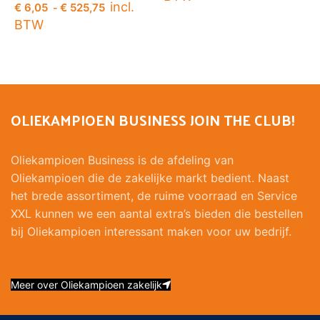
incl.
€
6,05
€
525,75
-
Opties selecteren
BTW
Opties selecteren
OLIEKAMPIOEN BUSINESS JOIN THE CLUB!
Oliekampioen Business is de afdeling van
Oliekampioen die de zakelijke markt bedient. Naast
het brede assortiment, de ruime voorraad en Service
XXL kunnen we een aantal extra’s bieden die bestellen
bij Oliekampioen interessant maken voor uw bedrijf.
Meer over Oliekampioen zakelijk