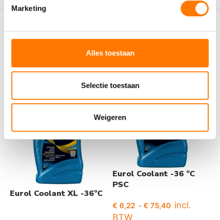
Marketing
Gerelateerde producten
Alles toestaan
-15%
Selectie toestaan
Weigeren
Eurol Coolant -36 °C
E
PSC
6
Eurol Coolant XL -36°C
incl.
€
6,22
€
75,40
€
-
BTW