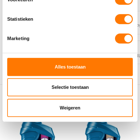
Statistieken
PI-BLADEN
https://eurol.com/product_img/PI/NL_E504140_P
Marketing
VEILIGHEIDSBLADEN
https://eurol.com/product_img/SDS/
Alles toestaan
Selectie toestaan
Gerelateerde producten
Weigeren