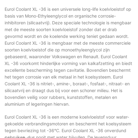
Eurol Coolant XL -36 is een universele long-life koelvloeistof op
basis van Mono-Ethyleenglycol en organische corrosie-
inhibitoren (silicaatvrij). Deze speciale technologie is mengbaar
met de meeste soorten koelvloeistof zonder dat er drab
gevormd wordt en de koelende werking teniet gedaan wordt.
Eurol Coolant XL -36 is mengbaar met de meeste commerciele
soorten koelvloeistof die op monoethyleenglycol zijn
gebaseerd, waaronder Volkswagen en Renault. Eurol Coolant
XL -36 voorkomt hinderlijke vorming van kalkafzetting en biedt
excellente bescherming tegen cavitatie. Bovendien beschermt
het tegen corrosie van elk metaal in het koelsysteem. Eurol
Coolant XL -36 is nitriet-, amine-, boraat-, fosfaat-, nitraat- en
silicaatvrij en draagt dus bij voor een schoner milieu. Het is
bovendien veilig voor rubbers, kunststoffen, metalen en
aluminium of legeringen hiervan.
Eurol Coolant XL -36 is een moderne koelvloeistof voor water-
gekoelde verbrandingsmotoren en beschermt het koelsysteem
tegen bevriezing tot -36°C. Eurol Coolant XL -36 onverdund
gebruiken, dus nooit met water bijvullen. De levensduur