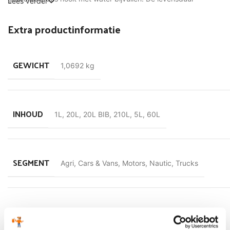
Lees verder
bedraagt 5 jaar of 650.000 km. voor vrachtwagens of 250.000
km. voor personenwagens al naar gelang de situatie zich het
Extra productinformatie
eerst voordoet. Volg altijd de instructie van de fabrikant voor de
toepassing van de juiste coolant.
GEWICHT
1,0692 kg
INHOUD
1L
,
20L
,
20L BIB
,
210L
,
5L
,
60L
SEGMENT
Agri
,
Cars & Vans
,
Motors
,
Nautic
,
Trucks
VLAMPUNT
111 °C