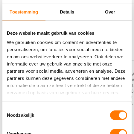
Toestemming
Details
Over
KLEUR
Geel
Deze website maakt gebruik van cookies
We gebruiken cookies om content en advertenties te
OMSCHRIJVING
Coolant
personaliseren, om functies voor social media te bieden
en om ons websiteverkeer te analyseren. Ook delen we
informatie over uw gebruik van onze site met onze
partners voor social media, adverteren en analyse. Deze
AFNOR NFR 15-601
,
ASTM D3306
,
partners kunnen deze gegevens combineren met andere
D4985
,
BS 6580
,
Case New Holland M
PERFORMANCE
Ford WSS-M97B44-D
,
GM 6277M
,
JAS
informatie die u aan ze heeft verstrekt of die ze hebben
LEVEL
JDM H5
,
Komatsu 07.892
,
Liebherr MD1-3
verzameld op basis van uw gebruik van hun services.
SNF
,
MB 326.3
,
MTU MTL 5048
,
Renault
STJLR 651.5003
,
VW TL-774 D (G12)
Toestemmingsselectie
Noodzakelijk
RECOMMENDED FOR USE
Volvo VCS
Voorkeuren