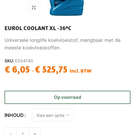
Click to enlarge
EUROL COOLANT XL -36°C
Universele longlife koelvloeistof, mengbaar met de
meeste koelvloeistoffen.
SKU:
E504140
€
6,05
€
525,75
-
incl. BTW
Op voorraad
INHOUD