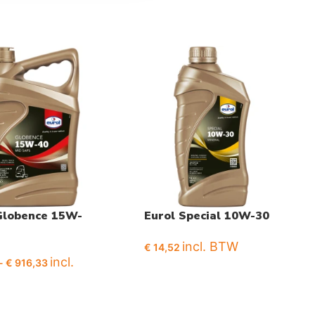
Globence 15W-
Eurol Special 10W-30
incl. BTW
€
14,52
incl.
-
€
916,33