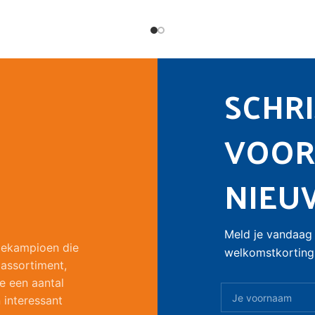
SCHRIJ
VOOR
NIEU
Meld je vandaag 
liekampioen die
welkomstkorting 
 assortiment,
e een aantal
 interessant