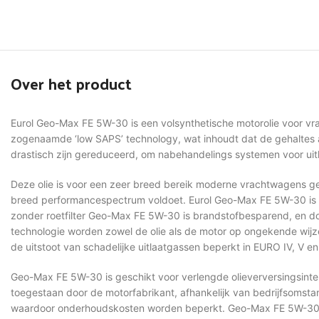
Over het product
Eurol Geo-Max FE 5W-30 is een volsynthetische motorolie voor v
zogenaamde ‘low SAPS’ technology, wat inhoudt dat de gehaltes a
drastisch zijn gereduceerd, om nabehandelings systemen voor ui
Deze olie is voor een zeer breed bereik moderne vrachtwagens g
breed performancespectrum voldoet. Eurol Geo-Max FE 5W-30 is 
zonder roetfilter Geo-Max FE 5W-30 is brandstofbesparend, en do
technologie worden zowel de olie als de motor op ongekende wi
de uitstoot van schadelijke uitlaatgassen beperkt in EURO IV, V 
Geo-Max FE 5W-30 is geschikt voor verlengde olieverversingsinter
toegestaan door de motorfabrikant, afhankelijk van bedrijfsomsta
waardoor onderhoudskosten worden beperkt. Geo-Max FE 5W-30 i