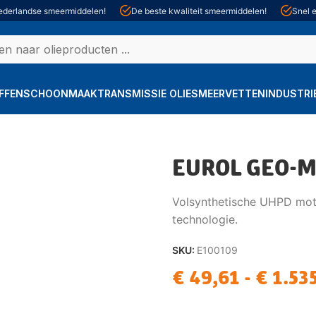
derlandse smeermiddelen!
De beste kwaliteit smeermiddelen!
Snel e
FFEN
SCHOONMAAK
TRANSMISSIE OLIE
SMEERVETTEN
INDUSTRI
EUROL GEO-M
Volsynthetische UHPD mot
technologie.
SKU:
E100109
€
49,61
-
€
1.53