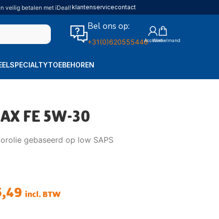
klantenservice
contact
n veilig betalen met iDeal!
Bel ons op:
+31(0)620555446
EEL
SPECIALTY
TOEBEHOREN
AX FE 5W-30
orolie gebaseerd op low SAPS
5,49
incl. BTW