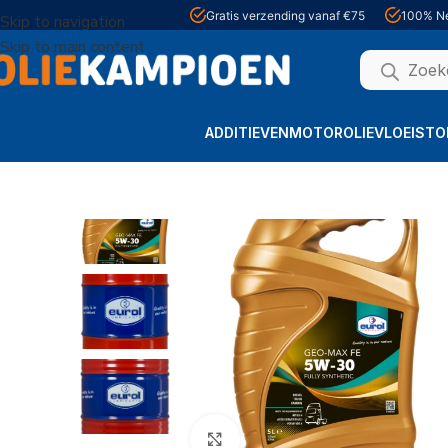
Gratis verzending vanaf €75
100% Ne
Skip to navigation
Skip to main content
ADDITIEVEN
MOTOROLIE
VLOEISTO
Home
Motorolie
Motorolie auto
Eurol Geo-Max FE 5W-30
Click to enlarge