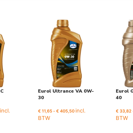
RC
Eurol Ultrance VA 0W-
Eurol 
30
40
incl.
incl.
€
11,65
-
€
405,50
€
33,82
BTW
BTW