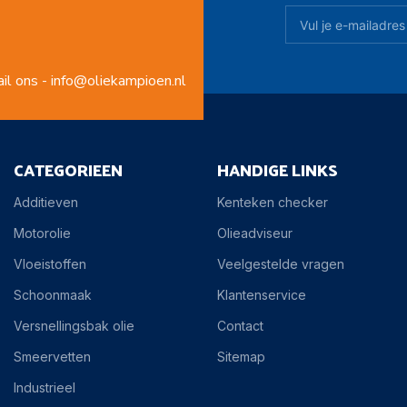
il ons - info@oliekampioen.nl
CATEGORIEEN
HANDIGE LINKS
Additieven
Kenteken checker
Motorolie
Olieadviseur
Vloeistoffen
Veelgestelde vragen
Schoonmaak
Klantenservice
Versnellingsbak olie
Contact
Smeervetten
Sitemap
Industrieel