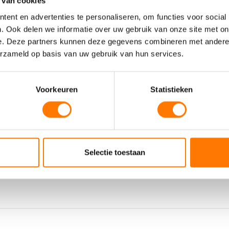
 van cookies
ent en advertenties te personaliseren, om functies voor social
SAMENSTELLING
. Ook delen we informatie over uw gebruik van onze site met on
e. Deze partners kunnen deze gegevens combineren met andere i
erzameld op basis van uw gebruik van hun services.
ACEA E
20081
,
PERFORMANCE
Voorkeuren
Statistieken
O PP
LEVEL
M3691
,
M
Selectie toestaan
VEILIGHEIDSBLADEN