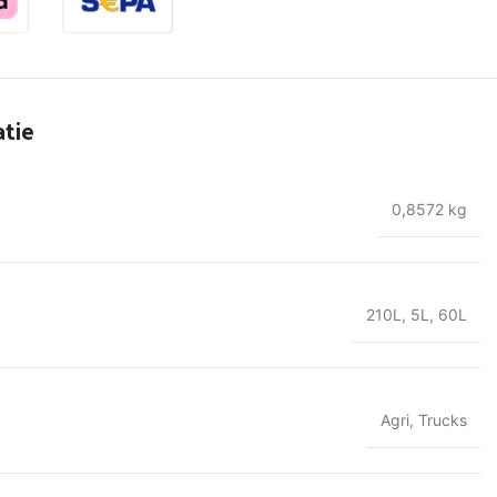
tie
0,8572 kg
210L
,
5L
,
60L
Agri
,
Trucks