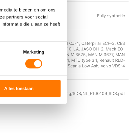
 media te bieden en om ons
Fully synthetic
ze partners voor social
nformatie die u aan ze heeft
4
,
ACEA E6
,
ACEA E7
,
ACEA E9
,
API CJ-4
,
Caterpillar ECF-3
,
CES
DDC PGOS 93K218
,
Deutz DQC IV-10-LA
,
JASO DH-2
,
Mack EO-
Marketing
,
MAN M 3271-1
,
MAN M 3477
,
MAN M 3575
,
MAN M 3677
,
MAN
B 228.31
,
MB 228.51
,
MTU type 2.1
,
MTU type 3.1
,
Renault RLD-
2
,
Renault RLD-3
,
Scania Low Ash
,
Volvo VDS-4
Alles toestaan
https://eurol.com/product_img/SDS/NL_E100109_SDS.pdf