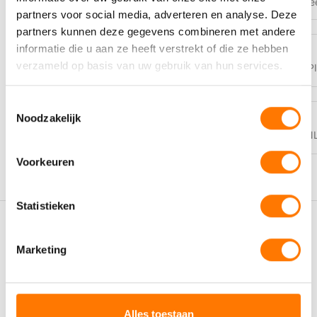
U.S. Ste
partners voor social media, adverteren en analyse. Deze
partners kunnen deze gegevens combineren met andere
informatie die u aan ze heeft verstrekt of die ze hebben
PI-BLADEN
verzameld op basis van uw gebruik van hun services.
https://eurol.com/product_img/PI/NL_E126105_PI
Toestemmingsselectie
Noodzakelijk
VEILIGHEIDSBLADEN
https://eurol.com/product_img/SDS/
Voorkeuren
Statistieken
Gerelateerde producten
Marketing
Alles toestaan