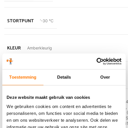
STORTPUNT
‘-30 °C
KLEUR
Amberkleurig
OMSCHRIJVING
Manual Transmission Fluid
Toestemming
Details
Over
Deze website maakt gebruik van cookies
AFNOR NF E 48-603 (HL)
,
AFNOR NF E 4
We gebruiken cookies om content en advertenties te
Rexroth RE 90220
,
CETOP RP 91 H (HM)
,
PERFORMANCE
TP 02100
,
DIN 51524/1 (HL)
,
DIN 51524/2 
personaliseren, om functies voor social media te bieden
LEVEL
2333
,
SEB 181 222
,
Sperry Vickers I-286-
en om ons websiteverkeer te analyseren. Ook delen we
2950-S
,
SS 155434
,
Thyssen TH N-256
informatie over uw gebruik van onze site met onze